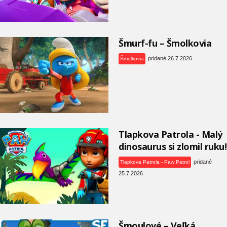
Šmurf-fu – Šmolkovia
pridané 26.7.2026
Šmolkovia
Tlapkova Patrola - Malý
dinosaurus si zlomil ruku!
pridané
Tlapkova Patrola - Paw Patrol
25.7.2026
Šmoulové – Veľká