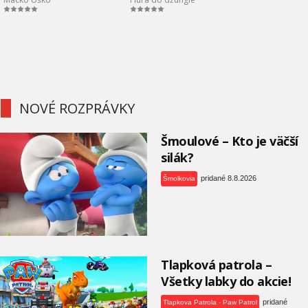
NOVÉ ROZPRÁVKY
Šmoulové – Kto je väčší
silák?
pridané 8.8.2026
Šmolkovia
Tlapková patrola –
Všetky labky do akcie!
pridané
Tlapkova Patrola - Paw Patrol