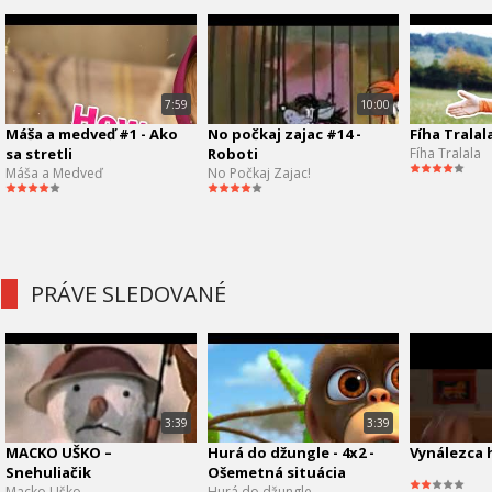
7:59
10:00
Máša a medveď #1 - Ako
No počkaj zajac #14 -
Fíha Tralal
sa stretli
Roboti
Fíha Tralala
Máša a Medveď
No Počkaj Zajac!
PRÁVE SLEDOVANÉ
3:39
3:39
MACKO UŠKO –
Hurá do džungle - 4x2 -
Vynálezca hi
Snehuliačik
Ošemetná situácia
Macko Uško
Hurá do džungle