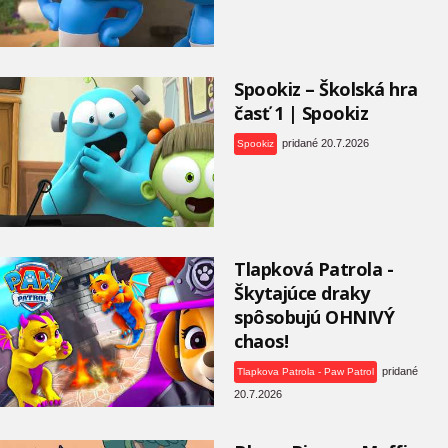
Spookiz – Školská hra
časť 1 | Spookiz
pridané 20.7.2026
Spookiz
Tlapková Patrola -
Škytajúce draky
spôsobujú OHNIVÝ
chaos!
pridané
Tlapkova Patrola - Paw Patrol
20.7.2026