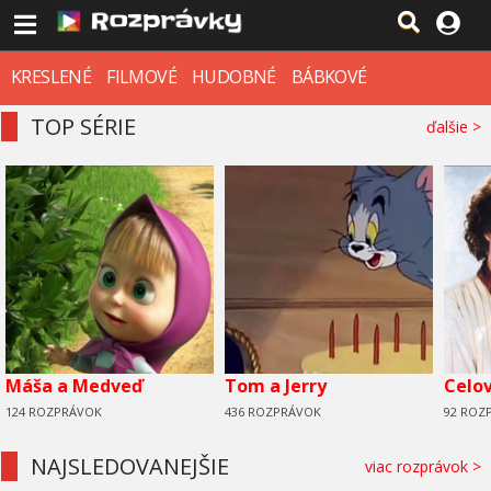
KRESLENÉ
FILMOVÉ
HUDOBNÉ
BÁBKOVÉ
TOP SÉRIE
ďalšie >
Máša a Medveď
Tom a Jerry
Celo
124 ROZPRÁVOK
436 ROZPRÁVOK
92 ROZ
NAJSLEDOVANEJŠIE
viac rozprávok >