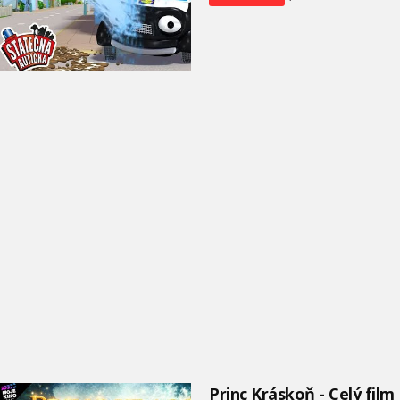
Princ Kráskoň - Celý film