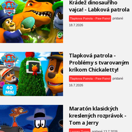
Krádež dinosauřího
vajca! - Labková patrola
pridané
Tlapkova Patrola - Paw Patrol
18.7.2026
Tlapková patrola -
Problémy s tvarovaným
kríkom Chickaletty!
pridané
Tlapkova Patrola - Paw Patrol
16.7.2026
Maratón klasických
kreslených rozprávok -
Tom a Jerry
pridané 13.7.2026
Looney Tunes