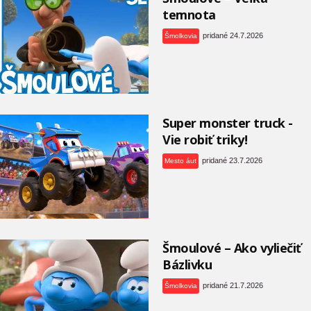
temnota
pridané 24.7.2026
Šmolkovia
Super monster truck -
Vie robiť triky!
pridané 23.7.2026
Mesto áut
Šmoulové – Ako vyliečiť
Bázlivku
pridané 21.7.2026
Šmolkovia