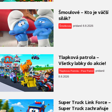
Šmoulové – Kto je väčší
silák?
pridané 8.8.2026
Šmolkovia
Tlapková patrola –
Všetky labky do akcie!
pridané
Tlapkova Patrola - Paw Patrol
8.8.2026
Super Truck Link Force –
Super Truck zachraňuje