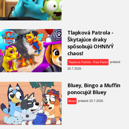
Tlapková Patrola -
Škytajúce draky
spôsobujú OHNIVÝ
chaos!
pridané
Tlapkova Patrola - Paw Patrol
20.7.2026
Bluey, Bingo a Muffin
ponocujú! Bluey
pridané 20.7.2026
Bluey