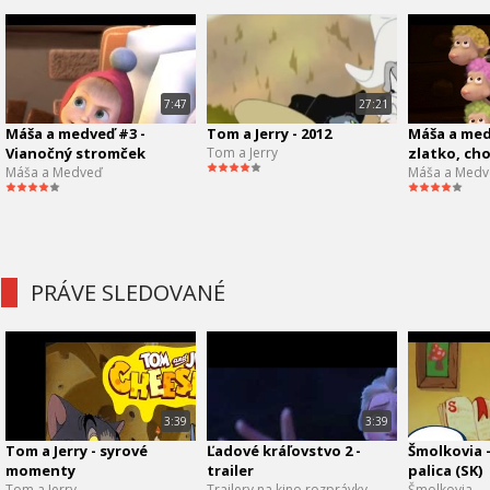
7:47
27:21
Máša a medveď #3 -
Tom a Jerry - 2012
Máša a medv
Vianočný stromček
Tom a Jerry
zlatko, cho
Máša a Medveď
Máša a Medv
PRÁVE SLEDOVANÉ
3:39
3:39
Tom a Jerry - syrové
Ľadové kráľovstvo 2 -
Šmolkovia 
momenty
trailer
palica (SK)
Tom a Jerry
Trailery na kino rozprávky
Šmolkovia