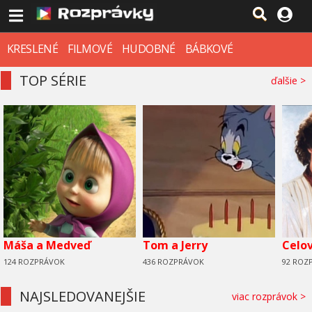
KRESLENÉ
FILMOVÉ
HUDOBNÉ
BÁBKOVÉ
TOP SÉRIE
ďalšie >
Máša a Medveď
Tom a Jerry
Celo
124 ROZPRÁVOK
436 ROZPRÁVOK
92 ROZ
NAJSLEDOVANEJŠIE
viac rozprávok >