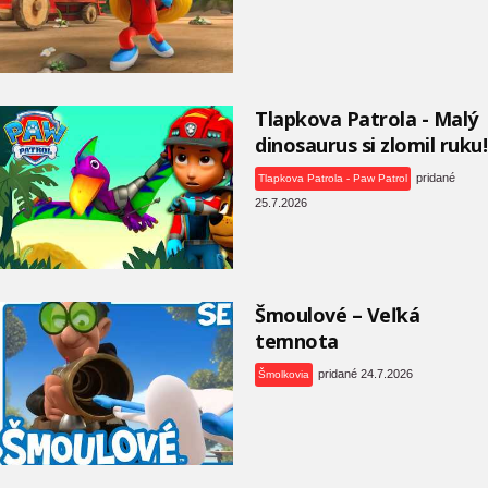
Tlapkova Patrola - Malý
dinosaurus si zlomil ruku!
pridané
Tlapkova Patrola - Paw Patrol
25.7.2026
Šmoulové – Veľká
temnota
pridané 24.7.2026
Šmolkovia