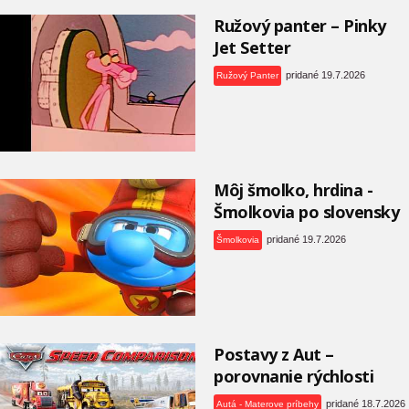
Ružový panter – Pinky
Jet Setter
pridané 19.7.2026
Ružový Panter
Môj šmolko, hrdina -
Šmolkovia po slovensky
pridané 19.7.2026
Šmolkovia
Postavy z Aut –
porovnanie rýchlosti
pridané 18.7.2026
Autá - Materove príbehy