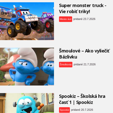
Super monster truck -
Vie robiť triky!
pridané 23.7.2026
Mesto áut
Šmoulové – Ako vyliečiť
Bázlivku
pridané 21.7.2026
Šmolkovia
Spookiz – Školská hra
časť 1 | Spookiz
pridané 20.7.2026
Spookiz