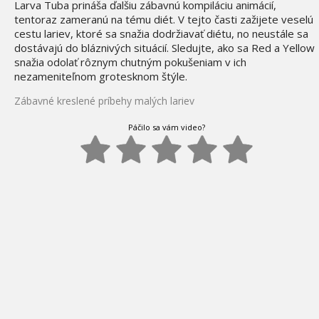
Larva Tuba prináša ďalšiu zábavnú kompiláciu animácií,
tentoraz zameranú na tému diét. V tejto časti zažijete veselú
cestu lariev, ktoré sa snažia dodržiavať diétu, no neustále sa
dostávajú do bláznivých situácií. Sledujte, ako sa Red a Yellow
snažia odolať rôznym chutným pokušeniam v ich
nezameniteľnom grotesknom štýle.
Zábavné kreslené príbehy malých lariev
Páčilo sa vám video?