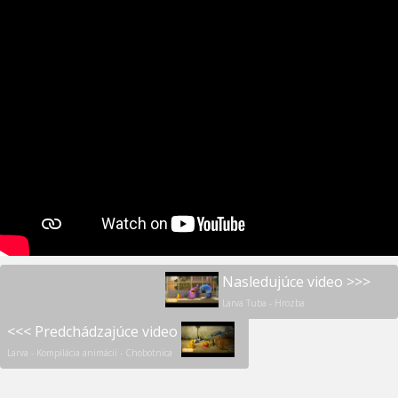
Nasledujúce video >>>
Larva Tuba - Hrozba
<<< Predchádzajúce video
Larva - Kompilácia animácií - Chobotnica