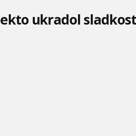
ekto ukradol sladkost
MÁŠA A MEDVEĎ #12 -
MÁŠA A MEDVEĎ #19 -
ANGRY BIRDS TOONS #4
ZÁKAZ VSTUPU
HODINA KLAVÍRU
- ĎALŠIE NARODENINY
DESPICABLE ME - MINI
FÍHA TRALALA - SEMIENKA
NO POČKAJ ZAJAC #16 -
STORY
V ROZPRÁVKE
FÍHA TRALALA - LÚKA
NO POČKAJ ZAJAC #20 -
BARBIE - SPOMIENKY
NA ZÁHRADE
NESTARNÚ