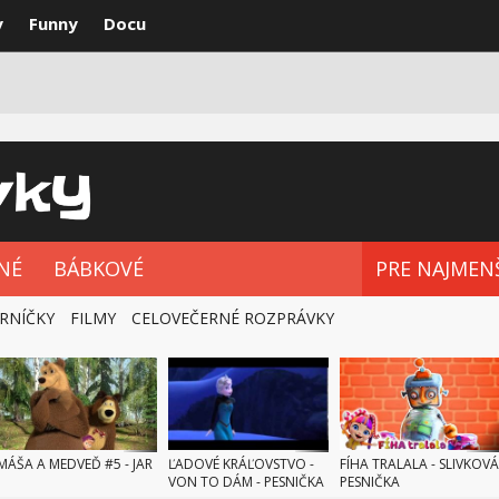
y
Funny
Docu
VKY
NAJLEPŠIE
ROZPRÁVKOVÉ SÉRIE
NÉ
BÁBKOVÉ
PRE NAJMEN
RNÍČKY
FILMY
CELOVEČERNÉ ROZPRÁVKY
MÁŠA A MEDVEĎ #5 - JAR
ĽADOVÉ KRÁĽOVSTVO -
FÍHA TRALALA - SLIVKOVÁ
VON TO DÁM - PESNIČKA
PESNIČKA