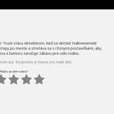
r Truck stáva detektívom, keď sa detské Halloweenské
stopy po meste a stretáva sa s rôznymi postavičkami, aby
tva a humoru zaručuje zábavu pre celú rodinu.
ste áut. Rozprávka je hlavne pre malé deti.
Páčilo sa vám video?