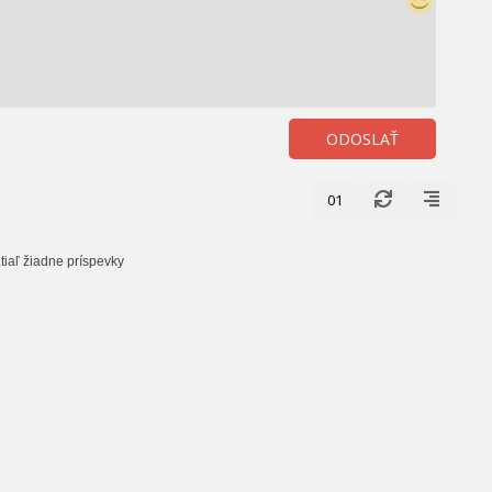
ODOSLAŤ
01
tiaľ žiadne príspevky