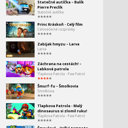
Super smetiarske auto -
Statečné autíčka – Balík
proti zmrzlinárovi
Pierre Preclík
Statočné autíčka
Policajné nákladné auto
Princ Kráskoň - Celý film
sa pridáva k záchrannej
Celovečerné rozprávky
čate! – Zásahové autá pre
0:00
deti
Zabijak hmyzu – Larva
Sanitka je chorá! –
Larva
Supernákladiak ju musí
nahradiť!
Záchrana na cestách! –
Labková patrola
Mesto áut - Telekinetický
Tlapkova Patrola - Paw Patrol
lúč
Šmurf-fu – Šmolkovia
Super buldozér a traktor
Šmolkovia
98.
zachraňujú
0:00
Tlapkova Patrola - Malý
Super Truck Link Force -
dinosaurus si zlomil ruku!
Super Truck zachraňuje
Tlapkova Patrola - Paw Patrol
deň zmrzliny!