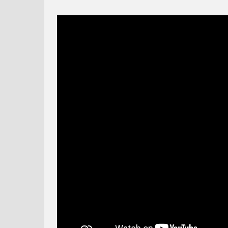
HOTEL TRANSYLVÁNIA -
MÁŠA A MEDVEĎ #33 -
ANGLICKÁ VERZIA
ŠŤASTNÝ ŽIVOT