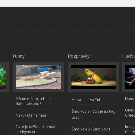
Funny
Rozprávky
Hudb
|
Mňam mňam, teba si
|
|
Hans 
Huba – Larva Tuba
dám... ale ako?
|
OneRe
|
Šmolkovia - Vtip je na tvoj
|
Nekukajte na mňa
Creed
účet
|
Život je ťažší keď nemáte
|
Imagi
|
Šmolko-Fu - Šmolkovia
inteligenciu
Child