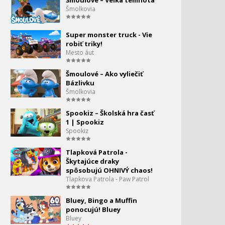
Šmoulové – Veľká temnota
Šmolkovia
Superboxer – Zachraňuje!
Super monster truck - Vie
robiť triky!
Super Truck sa potápa!
101.
Mesto áut
Super Truck Link Force
0:00
Šmoulové – Ako vyliečiť
Super monster truck - Vie
Bázlivku
robiť triky!
Šmolkovia
Spookiz – Školská hra časť
1 | Spookiz
Spookiz
Tlapková Patrola -
Škytajúce draky
spôsobujú OHNIVÝ chaos!
Tlapkova Patrola - Paw Patrol
Bluey, Bingo a Muffin
ponocujú! Bluey
Bluey