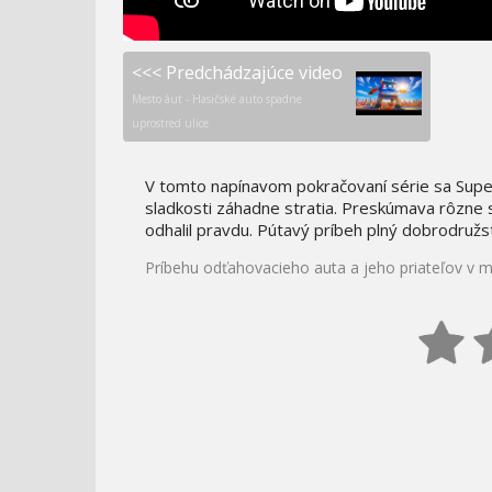
<<< Predchádzajúce video
Mesto áut - Hasičské auto spadne
uprostred ulice
V tomto napínavom pokračovaní série sa Supe
sladkosti záhadne stratia. Preskúmava rôzne 
odhalil pravdu. Pútavý príbeh plný dobrodružs
Príbehu odťahovacieho auta a jeho priateľov v me