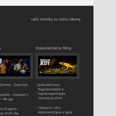
vaše novinky zo sveta zábavy
a
Dokumentárne filmy
Zimmer - Dune live
|
Jedovaté tvory -
Najjedovatejšie a
najnebezpečnejšie
public - Assassin's
zvieratá na Zemi
 - Mirage
|
Oblasť 51: UFO,
ne Dragons -
mimozemšťania a tajné
ren of the Sky