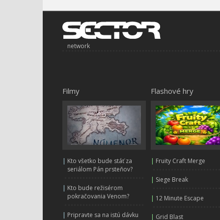
network
Filmy
Flashové hry
|
Kto všetko bude stáť za
|
Fruity Craft Merge
seriálom Pán prsteňov?
|
Siege Break
|
Kto bude režisérom
pokračovania Venom?
|
12 Minute Escape
|
Pripravte sa na istú dávku
|
Grid Blast