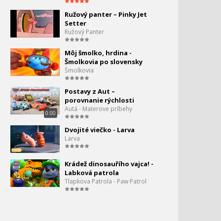
Ružový panter – Pinky Jet
Setter
Ružový Panter
Môj šmolko, hrdina -
Šmolkovia po slovensky
Šmolkovia
Postavy z Aut –
porovnanie rýchlosti
Autá - Materove príbehy
0:00
Dvojité viečko - Larva
Larva
Krádež dinosauřího vajca! -
Labková patrola
Tlapkova Patrola - Paw Patrol