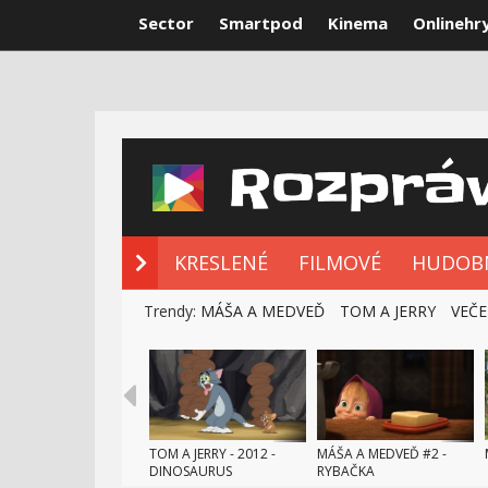
Sector
Smartpod
Kinema
Onlinehr
NOVÉ ROZPRÁ
KRESLENÉ
FILMOVÉ
HUDOB
Trendy:
MÁŠA A MEDVEĎ
TOM A JERRY
VEČE
TOM A JERRY - 2012 -
MÁŠA A MEDVEĎ #2 -
DINOSAURUS
RYBAČKA