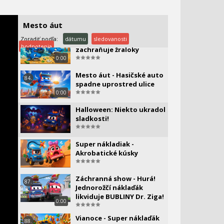
Mesto áut - Telekinetický
lúč
Mesto áut
Zoradiť podľa:
dátumu
sledovanosti
Mesto aut - Super čln
83.
hodnotenia
zachraňuje žraloky
0:00
Mesto áut - Hasičské auto
84.
spadne uprostred ulice
0:00
Halloween: Niekto ukradol
sladkosti!
Super nákladiak -
Akrobatické kúsky
Záchranná show - Hurá!
87.
Jednorožčí náklaďák
likviduje BUBLINY Dr. Ziga!
0:00
Vianoce - Super náklaďák
88.