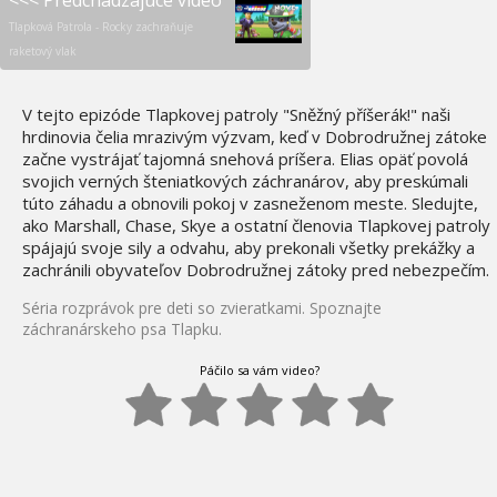
<<< Predchádzajúce video
Tlapková Patrola - Rocky zachraňuje
raketový vlak
V tejto epizóde Tlapkovej patroly "Sněžný příšerák!" naši
hrdinovia čelia mrazivým výzvam, keď v Dobrodružnej zátoke
začne vystrájať tajomná snehová príšera. Elias opäť povolá
svojich verných šteniatkových záchranárov, aby preskúmali
túto záhadu a obnovili pokoj v zasneženom meste. Sledujte,
ako Marshall, Chase, Skye a ostatní členovia Tlapkovej patroly
spájajú svoje sily a odvahu, aby prekonali všetky prekážky a
zachránili obyvateľov Dobrodružnej zátoky pred nebezpečím.
Séria rozprávok pre deti so zvieratkami. Spoznajte
záchranárskeho psa Tlapku.
Páčilo sa vám video?