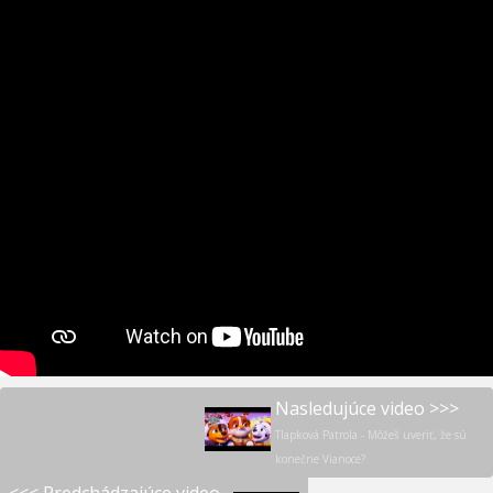
Nasledujúce video >>>
Tlapková Patrola - Môžeš uveriť, že sú
konečne Vianoce?