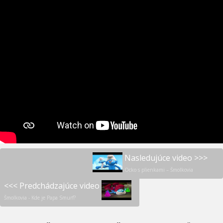
Nasledujúce video >>>
Ocko s plienkami – Šmolkovia
<<< Predchádzajúce video
Šmolkovia - Kde je Papa Smurf?