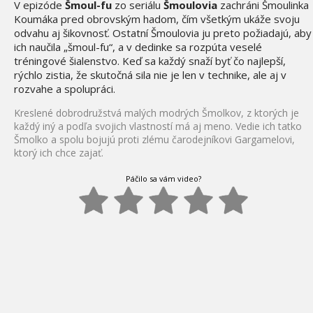
V epizóde
Šmoul-fu
zo seriálu
Šmoulovia
zachráni Šmoulinka
Koumáka pred obrovským hadom, čím všetkým ukáže svoju
odvahu aj šikovnosť. Ostatní Šmoulovia ju preto požiadajú, aby
ich naučila „šmoul-fu“, a v dedinke sa rozpúta veselé
tréningové šialenstvo. Keď sa každý snaží byť čo najlepší,
rýchlo zistia, že skutočná sila nie je len v technike, ale aj v
rozvahe a spolupráci.
Kreslené dobrodružstvá malých modrých Šmolkov, z ktorých je
každý iný a podľa svojich vlastností má aj meno. Vedie ich tatko
Šmolko a spolu bojujú proti zlému čarodejníkovi Gargamelovi,
ktorý ich chce zajať.
Páčilo sa vám video?