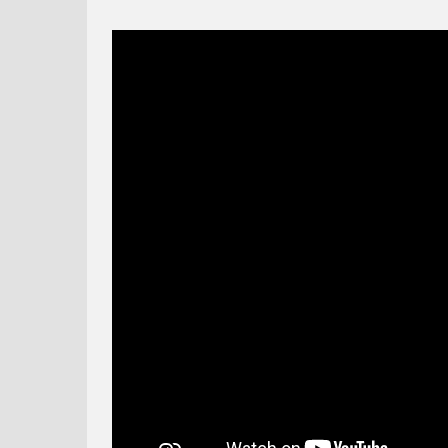
PAW PATR
PAW P
LARVA TUBA – PAVÚČIA
MIMONI A MONŠTRÁ –
SIEŤ
OFICIÁLNY TRAILER [SK D