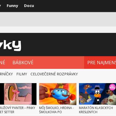
y
Funny
Docu
VKY
NAJLEPŠIE
ROZPRÁVKOVÉ SÉRIE
NÉ
BÁBKOVÉ
PRE NAJMEN
RNÍČKY
FILMY
CELOVEČERNÉ ROZPRÁVKY
RUŽOVÝ PANTER – PINKY
MÔJ ŠMOLKO, HRDINA -
MARATÓN KLASICKÝCH
JET SETTER
ŠMOLKOVIA PO
KRESLENÝCH