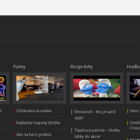
Funny
Rozprávky
Hudb
2
|
Očkávania vs realita
|
|
Hans 
Šmoulové – Kto je väčší
silák?
|
Najlepšie trapasy týždňa
|
OneRe
Creed
|
Tlapková patrola – Všetky
|
Ako sa herci potknú
labky do akcie!
|
Imagi