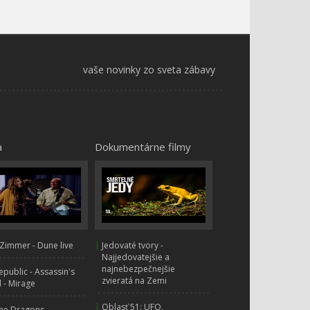
vaše novinky zo sveta zábavy
a
Dokumentárne filmy
Zimmer - Dune live
|
Jedovaté tvory -
Najjedovatejšie a
najnebezpečnejšie
public - Assassin's
zvieratá na Zemi
 - Mirage
|
Oblasť 51: UFO,
ne Dragons -