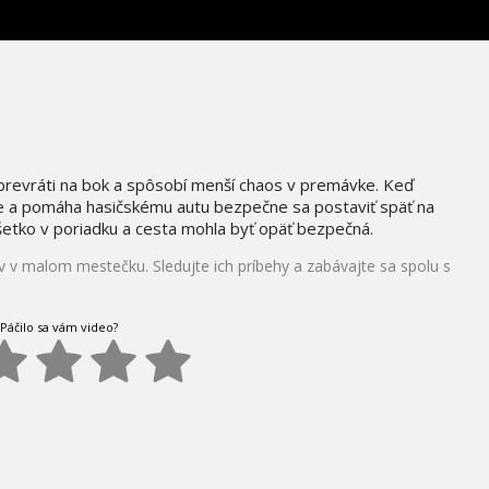
e prevráti na bok a spôsobí menší chaos v premávke. Keď
e a pomáha hasičskému autu bezpečne sa postaviť späť na
šetko v poriadku a cesta mohla byť opäť bezpečná.
ov v malom mestečku. Sledujte ich príbehy a zabávajte sa spolu s
Páčilo sa vám video?