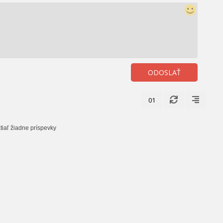
ODOSLAŤ
01
tiaľ žiadne príspevky