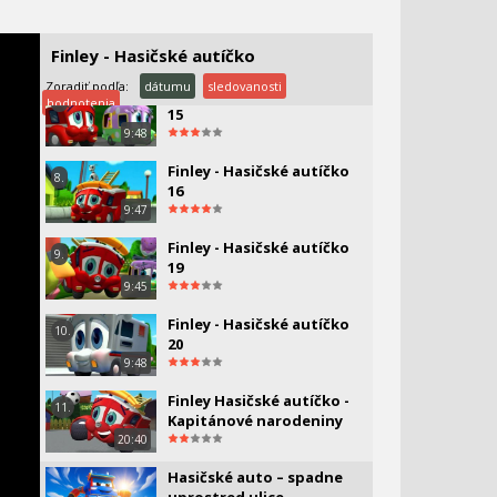
Finley - Hasičské autíčko
6.
14
Finley - Hasičské autíčko
9:45
Zoradiť podľa:
dátumu
sledovanosti
Finley - Hasičské autíčko
7.
hodnotenia
15
9:48
Finley - Hasičské autíčko
8.
16
9:47
Finley - Hasičské autíčko
9.
19
9:45
Finley - Hasičské autíčko
10.
20
9:48
Finley Hasičské autíčko -
11.
Kapitánové narodeniny
20:40
Hasičské auto – spadne