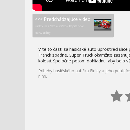
<<< Predchádzajúce video
Finley Hasičské autíčko - Kapitánové
narodeniny
V tejto časti sa hasičské auto uprostred ulic
Franck spadne, Super Truck okamžite zasahuj
kolesá. Spoločne potom dohliadnu, aby bolo v
Príbehy hasičského autíčka Finley a jeho priateľ
nimi.