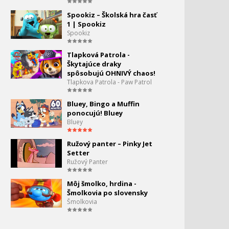
Spookiz – Školská hra časť
1 | Spookiz
Spookiz
Tlapková Patrola -
Škytajúce draky
spôsobujú OHNIVÝ chaos!
Tlapkova Patrola - Paw Patrol
Bluey, Bingo a Muffin
ponocujú! Bluey
Bluey
Ružový panter – Pinky Jet
Setter
Ružový Panter
Môj šmolko, hrdina -
Šmolkovia po slovensky
Šmolkovia