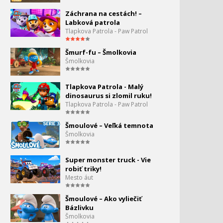
Záchrana na cestách! –
Labková patrola
Tlapkova Patrola - Paw Patrol
Šmurf-fu – Šmolkovia
Šmolkovia
Tlapkova Patrola - Malý
dinosaurus si zlomil ruku!
Tlapkova Patrola - Paw Patrol
Šmoulové – Veľká temnota
Šmolkovia
Super monster truck - Vie
robiť triky!
Mesto áut
Šmoulové – Ako vyliečiť
Bázlivku
Šmolkovia