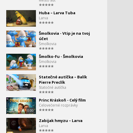
Mesto áut
Huba – Larva Tuba
Larva
Šmolkovia - Vtip je na tvoj
účet
Šmolkovia
Šmolko-Fu - Šmolkovia
Šmolkovia
Statečné autíčka – Balík
Pierre Preclík
Statočné autíčka
Princ Kráskoň - Celý film
Celovečerné rozprávky
0:00
Zabijak hmyzu – Larva
Larva