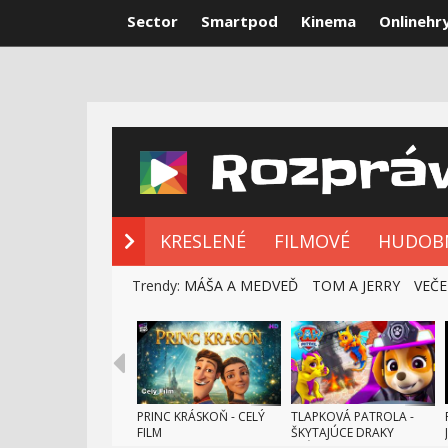
Sector
Smartpod
Kinema
Onlinehr
NOVÉ ROZPRÁ
KRESLENÉ
FILMOVÉ
HUDOB
Trendy:
MÁŠA A MEDVEĎ
TOM A JERRY
VEČE
PRINC KRÁSKOŇ - CELÝ
TLAPKOVÁ PATROLA -
FILM
ŠKYTAJÚCE DRAKY