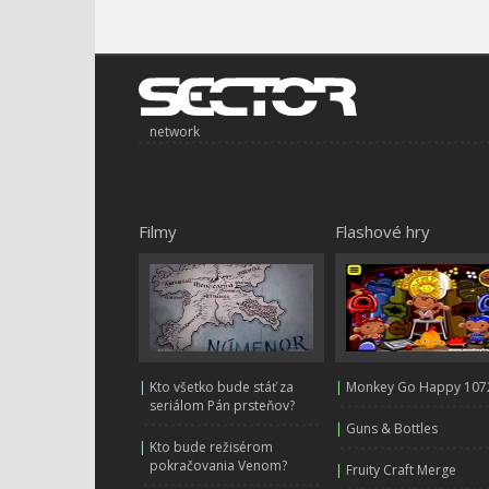
network
Filmy
Flashové hry
|
Kto všetko bude stáť za
|
Monkey Go Happy 107
seriálom Pán prsteňov?
|
Guns & Bottles
|
Kto bude režisérom
pokračovania Venom?
|
Fruity Craft Merge