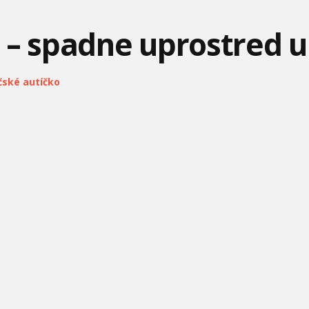
SLOVENSK
ROZPRÁVOK -
 – spadne uprostred u
ičské autíčko
MIMONI A PRÍŠERY
CILILILILINK! –
ANIME FURY - EPIZÓDA 1:
ŠMOLKOVIA
PREBUDENIE
FARMÁROV PODVOD -
TLAPKOVÁ PATROLA –
LEGO FRIENDS: NOVÁ
GREENOVCI VO
NAJVYŠŠIE SKÓRE NA
KAPITOLA –
VEĽKOMESTE
VÝST
NARODENINOVÝ
ZUMOVE
RUŽOVÝ PANTER –
PESTOVANIE RASTLINY -
DOBRODRUŽSTVÁ NA
RUŽOVÝ KOVBOJ
LARVA TUBA