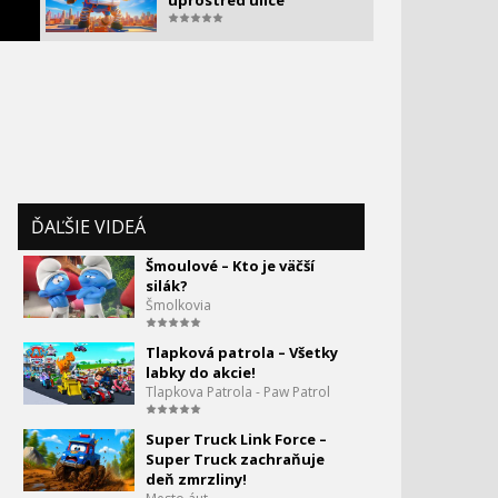
uprostred ulice
ĎAĽŠIE VIDEÁ
Šmoulové – Kto je väčší
silák?
Šmolkovia
Tlapková patrola – Všetky
labky do akcie!
Tlapkova Patrola - Paw Patrol
Super Truck Link Force –
Super Truck zachraňuje
deň zmrzliny!