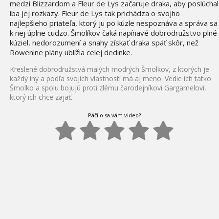
medzi Blizzardom a Fleur de Lys začaruje draka, aby poslúchal
iba jej rozkazy. Fleur de Lys tak prichádza o svojho
najlepšieho priateľa, ktorý ju po kúzle nespoznáva a správa sa
k nej úplne cudzo. Šmolíkov čaká napínavé dobrodružstvo plné
kúziel, nedorozumení a snahy získať draka späť skôr, než
Rowenine plány ublížia celej dedinke.
Kreslené dobrodružstvá malých modrých Šmolkov, z ktorých je
každý iný a podľa svojich vlastností má aj meno. Vedie ich tatko
Šmolko a spolu bojujú proti zlému čarodejníkovi Gargamelovi,
ktorý ich chce zajať.
Páčilo sa vám video?