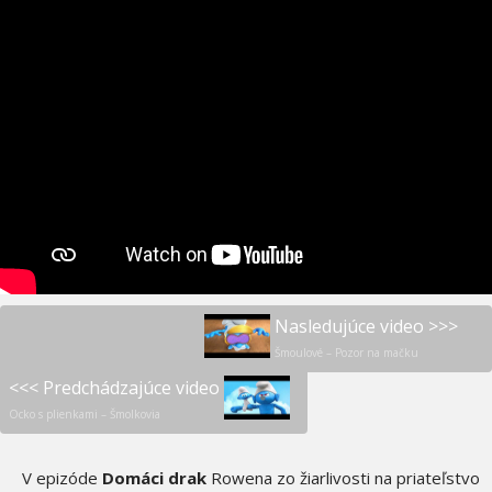
Nasledujúce video >>>
Šmoulové – Pozor na mačku
<<< Predchádzajúce video
Ocko s plienkami – Šmolkovia
V epizóde
Domáci drak
Rowena zo žiarlivosti na priateľstvo