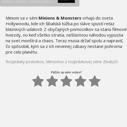
Mimoni a monštrá – Oficiálny trailer 2
Minioni sa v sérii
Minions & Monsters
vrhajú do sveta
Hollywoodu, kde ich šibalská túžba po sláve spustí reťaz
bláznivých udalostí. Z obyčajných pomocníkov sa stanú filmové
hviezdy, no keď všetko stratia, nešťastnou náhodou vypustia
na svet monštrá a chaos. Teraz musia držať spolu a napraviť,
čo spôsobili, kým sa z ich nevinnej zábavy nestane pohroma
pre celú planétu.
Rozprávky poskokov, Mimoňov z rozprávkovej série Zloduch.
Páčilo sa vám video?