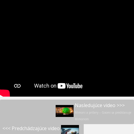
Nasledujúce video >>>
Mimoni a príšery – Goomi sa predstavuje
Mimonom
<<< Predchádzajúce video