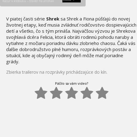
Kocúr v klobúku – trailer na animák
V piatej časti série
Shrek
sa Shrek a Fiona púšťajú do novej
životnej etapy, keď musia zvládnuť rodičovstvo dospievajúcich
detí a všetko, čo s tým prináša. Najväčšou výzvou je Shrekova
svojhlavá dcéra Felicia, ktorá obráti rodinnú pohodu naruby a
vytiahne z močiaru poriadnu dávku zlobrieho chaosu. Čaká vás
ďalšie dobrodružstvo plné humoru, rozprávkových postáv a
situácií, kde aj obyčajný rodinný deň môže mať poriadne
grády.
Zbierka trailerov na rozprávky prichádzajúce do kín.
Páčilo sa vám video?