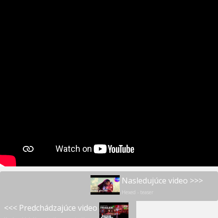
Nasledujúce video >>>
Hexed - teaser
<<< Predchádzajúce video