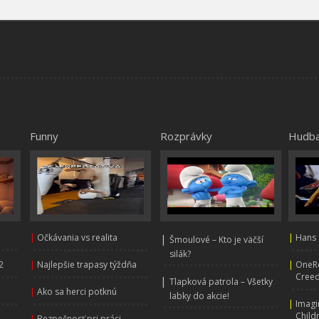
Funny
Rozprávky
Hudb
|
Očkávania vs realita
|
|
Hans 
Šmoulové – Kto je väčší
silák?
2
|
Najlepšie trapasy týždňa
|
OneRe
Creed
|
Tlapková patrola – Všetky
|
Ako sa herci potknú
labky do akcie!
|
Imagi
Child
|
Bezpečnosť pri práci