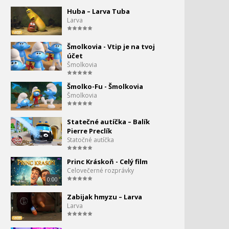
Huba – Larva Tuba
Larva
Šmolkovia - Vtip je na tvoj
účet
Šmolkovia
Šmolko-Fu - Šmolkovia
Šmolkovia
Statečné autíčka – Balík
Pierre Preclík
Statočné autíčka
Princ Kráskoň - Celý film
Celovečerné rozprávky
0:00
Zabijak hmyzu – Larva
Larva