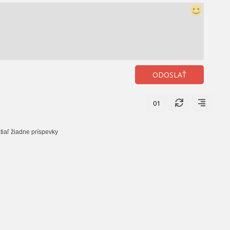
ODOSLAŤ
01
tiaľ žiadne príspevky