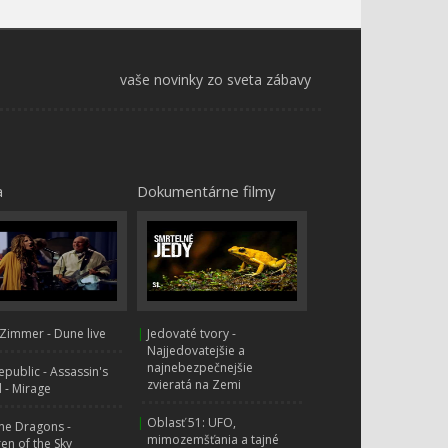
vaše novinky zo sveta zábavy
a
Dokumentárne filmy
Zimmer - Dune live
|
Jedovaté tvory -
Najjedovatejšie a
najnebezpečnejšie
public - Assassin's
zvieratá na Zemi
 - Mirage
|
Oblasť 51: UFO,
ne Dragons -
mimozemšťania a tajné
ren of the Sky