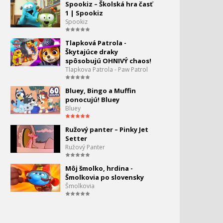
Spookiz – Školská hra časť
1 | Spookiz
Spookiz
Tlapková Patrola -
Škytajúce draky
spôsobujú OHNIVÝ chaos!
Tlapkova Patrola - Paw Patrol
Bluey, Bingo a Muffin
ponocujú! Bluey
Bluey
Ružový panter – Pinky Jet
Setter
Ružový Panter
Môj šmolko, hrdina -
Šmolkovia po slovensky
Šmolkovia