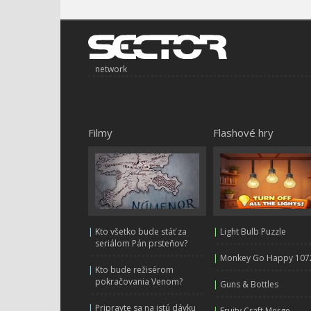
network
Filmy
Flashové hry
|
Kto všetko bude stáť za
|
Light Bulb Puzzle
seriálom Pán prsteňov?
|
Monkey Go Happy 107
|
Kto bude režisérom
pokračovania Venom?
|
Guns & Bottles
|
Pripravte sa na istú dávku
|
Fruity Craft Merge