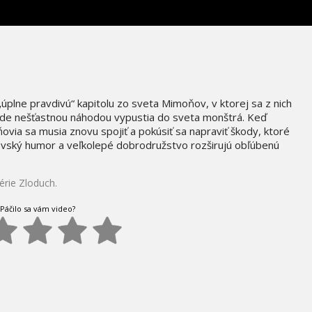
úplne pravdivú“ kapitolu zo sveta Mimoňov, v ktorej sa z nich
áde nešťastnou náhodou vypustia do sveta monštrá. Keď
via sa musia znovu spojiť a pokúsiť sa napraviť škody, ktoré
ovský humor a veľkolepé dobrodružstvo rozširujú obľúbenú
rie Zloduch.
Páčilo sa vám video?