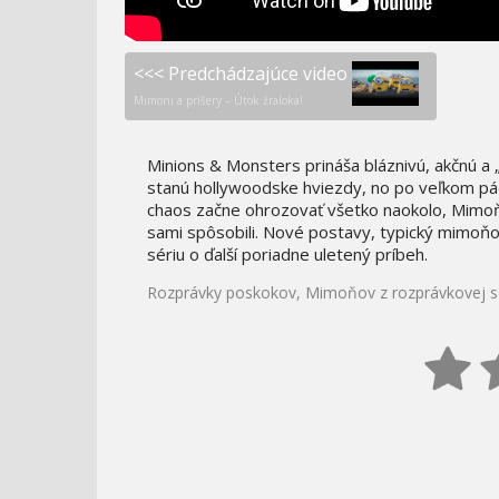
<<< Predchádzajúce video
Mimoni a príšery – Útok žraloka!
Minions & Monsters prináša bláznivú, akčnú a „
stanú hollywoodske hviezdy, no po veľkom p
chaos začne ohrozovať všetko naokolo, Mimoňo
sami spôsobili. Nové postavy, typický mimoň
sériu o ďalší poriadne uletený príbeh.
Rozprávky poskokov, Mimoňov z rozprávkovej sé