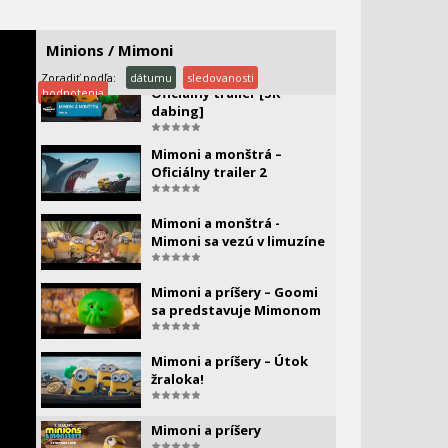
Mimoni a monštrá –
Oficiálny trailer
Minions / Mimoni
Mimoni a monštrá –
Zoradiť podľa:
dátumu
sledovanosti
Oficiálny trailer [SK
hodnotenia
dabing]
Mimoni a monštrá –
Oficiálny trailer 2
Mimoni a monštrá -
Mimoni sa vezú v limuzíne
Mimoni a príšery – Goomi
sa predstavuje Mimonom
Mimoni a príšery – Útok
žraloka!
Mimoni a príšery