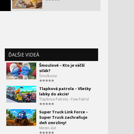
ĎAĽŠIE VIDEÁ
Šmoulové – Kto je väčší
silák?
Šmolkovia
Tlapková patrola – Všetky
labky do akcie!
Tlapkova Patrola - Paw Patrol
Super Truck Link Force –
Super Truck zachraňuje
deň zmrzliny!
Mesto áut