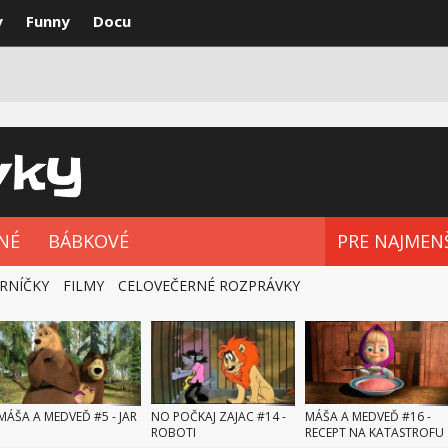
y
Funny
Docu
VKY
NAJLEPŠIE
ROZPRÁVKOVÉ SÉRIE
NÉ
BÁBKOVÉ
PRE NAJMEN
RNÍČKY
FILMY
CELOVEČERNÉ ROZPRÁVKY
MÁŠA A MEDVEĎ #5 - JAR
NO POČKAJ ZAJAC #14 -
MÁŠA A MEDVEĎ #16 -
ROBOTI
RECEPT NA KATASTROFU