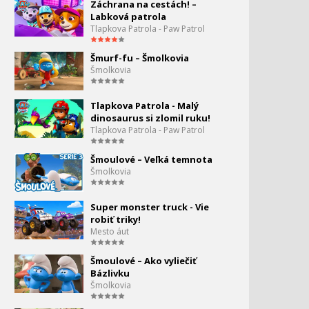
Záchrana na cestách! –
Labková patrola
Tlapkova Patrola - Paw Patrol
Šmurf-fu – Šmolkovia
Šmolkovia
Tlapkova Patrola - Malý
dinosaurus si zlomil ruku!
Tlapkova Patrola - Paw Patrol
Šmoulové – Veľká temnota
Šmolkovia
Super monster truck - Vie
robiť triky!
Mesto áut
Šmoulové – Ako vyliečiť
Bázlivku
Šmolkovia