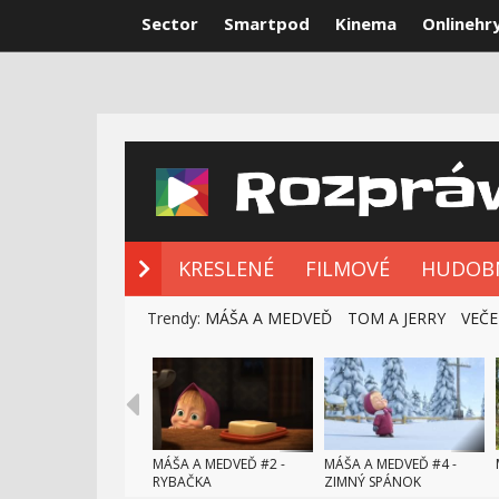
Sector
Smartpod
Kinema
Onlinehr
NOVÉ ROZPRÁ
KRESLENÉ
FILMOVÉ
HUDOB
Trendy:
MÁŠA A MEDVEĎ
TOM A JERRY
VEČE
MÁŠA A MEDVEĎ #2 -
MÁŠA A MEDVEĎ #4 -
RYBAČKA
ZIMNÝ SPÁNOK