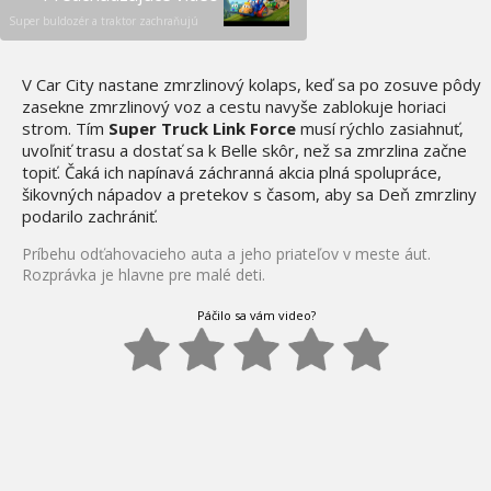
Super buldozér a traktor zachraňujú
V Car City nastane zmrzlinový kolaps, keď sa po zosuve pôdy
zasekne zmrzlinový voz a cestu navyše zablokuje horiaci
strom. Tím
Super Truck Link Force
musí rýchlo zasiahnuť,
uvoľniť trasu a dostať sa k Belle skôr, než sa zmrzlina začne
topiť. Čaká ich napínavá záchranná akcia plná spolupráce,
šikovných nápadov a pretekov s časom, aby sa Deň zmrzliny
podarilo zachrániť.
Príbehu odťahovacieho auta a jeho priateľov v meste áut.
Rozprávka je hlavne pre malé deti.
Páčilo sa vám video?