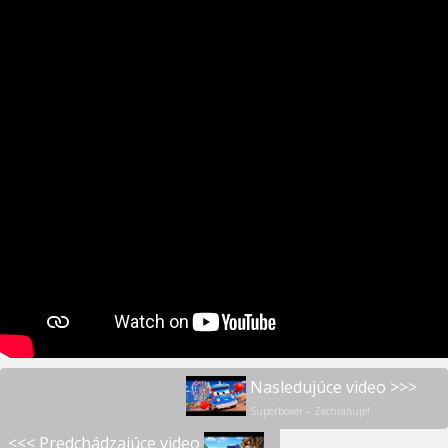
Nasledujúce video >>>
Superboxer – Zachraňuje!
<<< Predchádzajúce video