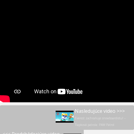
Nasledujúce video >>>
Everest zachraňuje snowboardistu! –
Tlapková patrola: PAW Patrol