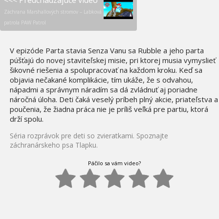
<<< Predchádzajúce video
Záchrana Marshallových stromov – Labková
patrola PAW Patrol
V epizóde Parta stavia Senza Vanu sa Rubble a jeho parta
púšťajú do novej staviteľskej misie, pri ktorej musia vymyslieť
šikovné riešenia a spolupracovať na každom kroku. Keď sa
objavia nečakané komplikácie, tím ukáže, že s odvahou,
nápadmi a správnym náradím sa dá zvládnuť aj poriadne
náročná úloha. Deti čaká veselý príbeh plný akcie, priateľstva a
poučenia, že žiadna práca nie je príliš veľká pre partiu, ktorá
drží spolu.
Séria rozprávok pre deti so zvieratkami. Spoznajte
záchranárskeho psa Tlapku.
Páčilo sa vám video?