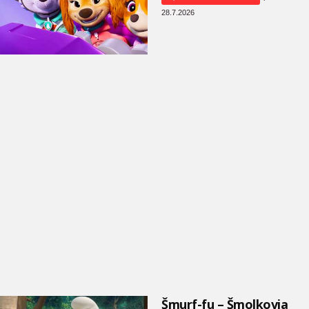
28.7.2026
Šmurf-fu – Šmolkovia