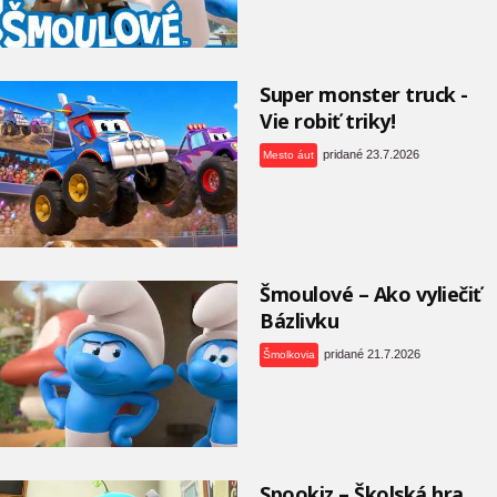
Super monster truck -
Vie robiť triky!
pridané 23.7.2026
Mesto áut
Šmoulové – Ako vyliečiť
Bázlivku
pridané 21.7.2026
Šmolkovia
Spookiz – Školská hra