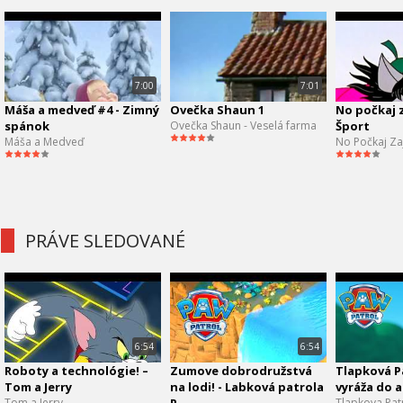
7:00
7:01
Máša a medveď #4 - Zimný
Ovečka Shaun 1
No počkaj z
spánok
Ovečka Shaun - Veselá farma
Šport
Máša a Medveď
No Počkaj Za
PRÁVE SLEDOVANÉ
6:54
6:54
Roboty a technológie! –
Zumove dobrodružstvá
Tlapková P
Tom a Jerry
na lodi! - Labková patrola
vyráža do a
Tom a Jerry
Tlapkova Patr