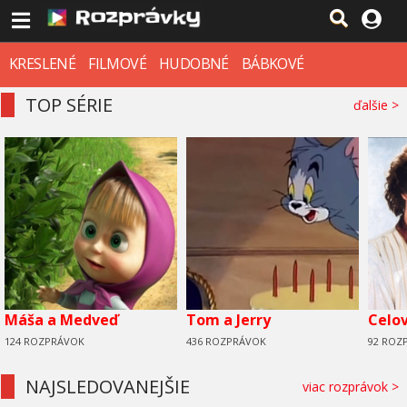
KRESLENÉ
FILMOVÉ
HUDOBNÉ
BÁBKOVÉ
TOP SÉRIE
ďalšie >
Máša a Medveď
Tom a Jerry
Celo
124 ROZPRÁVOK
436 ROZPRÁVOK
92 ROZ
NAJSLEDOVANEJŠIE
viac rozprávok >