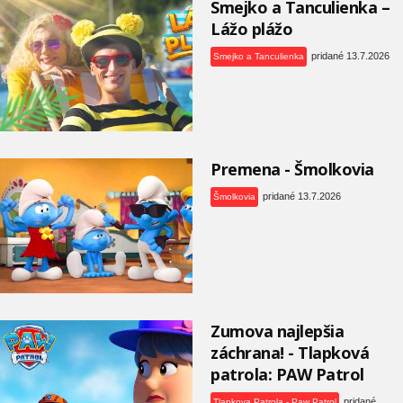
Smejko a Tanculienka –
Lážo plážo
pridané 13.7.2026
Smejko a Tanculienka
Premena - Šmolkovia
pridané 13.7.2026
Šmolkovia
Zumova najlepšia
záchrana! - Tlapková
patrola: PAW Patrol
pridané
Tlapkova Patrola - Paw Patrol