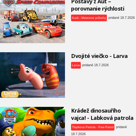
Postavy z Aut –
porovnanie rýchlosti
pridané 18.7.2026
Autá - Materove príbehy
Dvojité viečko - Larva
pridané 18.7.2026
Larva
Krádež dinosauřího
vajca! - Labková patrola
pridané
Tlapkova Patrola - Paw Patrol
18.7.2026