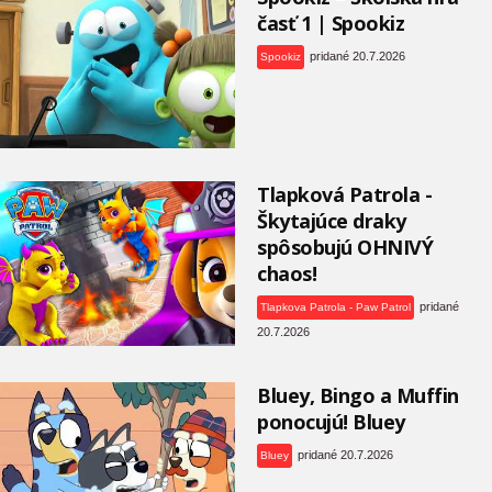
časť 1 | Spookiz
pridané 20.7.2026
Spookiz
Tlapková Patrola -
Škytajúce draky
spôsobujú OHNIVÝ
chaos!
pridané
Tlapkova Patrola - Paw Patrol
20.7.2026
Bluey, Bingo a Muffin
ponocujú! Bluey
pridané 20.7.2026
Bluey