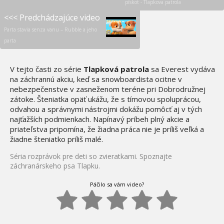
pískot - Tlapkova patrola
<<< Predchádzajúce video
Parta stavia senza vanu – Rubble a jeho
parta
V tejto časti zo série
Tlapková patrola
sa Everest vydáva
na záchrannú akciu, keď sa snowboardista ocitne v
nebezpečenstve v zasneženom teréne pri Dobrodružnej
zátoke. Šteniatka opäť ukážu, že s tímovou spoluprácou,
odvahou a správnymi nástrojmi dokážu pomôcť aj v tých
najťažších podmienkach. Napínavý príbeh plný akcie a
priateľstva pripomína, že žiadna práca nie je príliš veľká a
žiadne šteniatko príliš malé.
Séria rozprávok pre deti so zvieratkami. Spoznajte
záchranárskeho psa Tlapku.
Páčilo sa vám video?