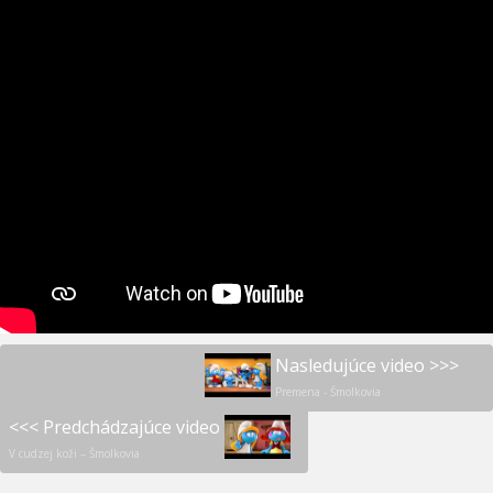
Nasledujúce video >>>
Premena - Šmolkovia
<<< Predchádzajúce video
V cudzej koži – Šmolkovia