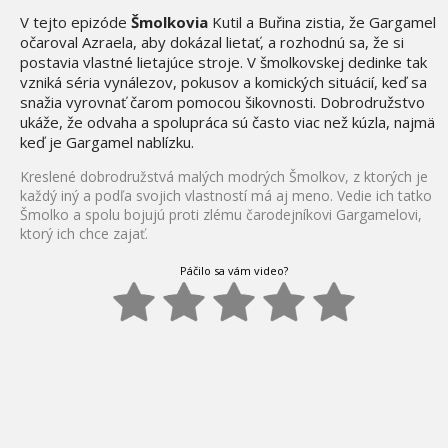
V tejto epizóde
Šmolkovia
Kutil a Buřina zistia, že Gargamel
očaroval Azraela, aby dokázal lietať, a rozhodnú sa, že si
postavia vlastné lietajúce stroje. V šmolkovskej dedinke tak
vzniká séria vynálezov, pokusov a komických situácií, keď sa
snažia vyrovnať čarom pomocou šikovnosti. Dobrodružstvo
ukáže, že odvaha a spolupráca sú často viac než kúzla, najmä
keď je Gargamel nablízku.
Kreslené dobrodružstvá malých modrých Šmolkov, z ktorých je
každý iný a podľa svojich vlastností má aj meno. Vedie ich tatko
Šmolko a spolu bojujú proti zlému čarodejníkovi Gargamelovi,
ktorý ich chce zajať.
Páčilo sa vám video?