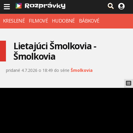
KRESLENÉ
FILMOVÉ
HUDOBNÉ
BÁBKOVÉ
Lietajúci Šmolkovia -
Šmolkovia
pridané 4.7.2026 o 18:49 do série
Šmolkovia