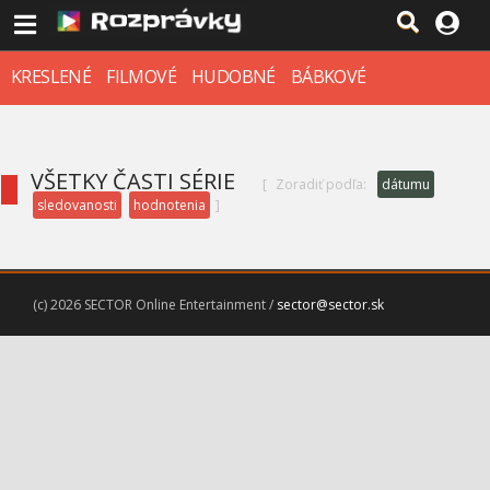
KRESLENÉ
FILMOVÉ
HUDOBNÉ
BÁBKOVÉ
VŠETKY ČASTI SÉRIE
[
Zoradiť podľa:
dátumu
sledovanosti
hodnotenia
]
(c) 2026 SECTOR Online Entertainment /
sector@sector.sk