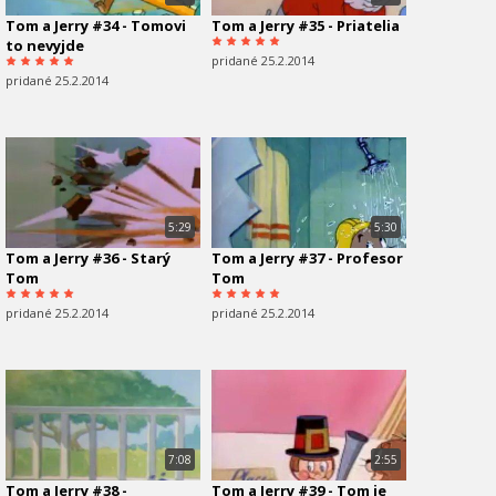
Tom a Jerry #34 - Tomovi
Tom a Jerry #35 - Priatelia
to nevyjde
pridané 25.2.2014
pridané 25.2.2014
5:29
5:30
Tom a Jerry #36 - Starý
Tom a Jerry #37 - Profesor
Tom
Tom
pridané 25.2.2014
pridané 25.2.2014
7:08
2:55
Tom a Jerry #38 -
Tom a Jerry #39 - Tom je