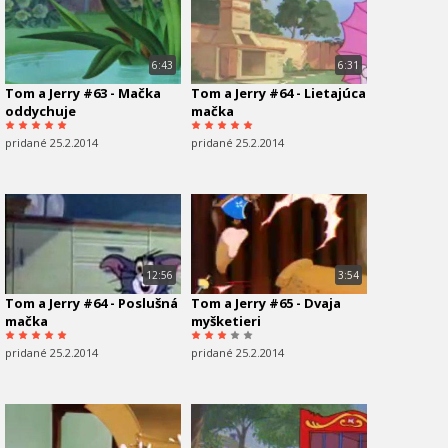
6:43
6:31
Tom a Jerry #63 - Mačka
Tom a Jerry #64 - Lietajúca
oddychuje
mačka
pridané 25.2.2014
pridané 25.2.2014
12:56
3:54
Tom a Jerry #64 - Poslušná
Tom a Jerry #65 - Dvaja
mačka
myšketieri
pridané 25.2.2014
pridané 25.2.2014