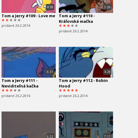
4:38
5:26
Tom a Jerry #109 - Love me
Tom a Jerry #110 -
Kráľovská mačka
pridané 26.2.2014
pridané 26.2.2014
6:31
4:28
Tom a Jerry #111 -
Tom a Jerry #112 - Robin
Neviditeľná kačka
Hood
pridané 26.2.2014
pridané 26.2.2014
6:22
7:11