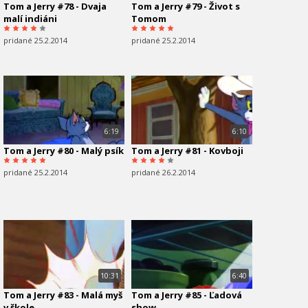
Tom a Jerry #78 - Dvaja
Tom a Jerry #79 - Život s
malí indiáni
Tomom
pridané 25.2.2014
pridané 25.2.2014
6:19
6:10
Tom a Jerry #80 - Malý psík
Tom a Jerry #81 - Kovboji
pridané 25.2.2014
pridané 26.2.2014
10:31
6:40
Tom a Jerry #83 - Malá myš
Tom a Jerry #85 - Ľadová
v škole
show