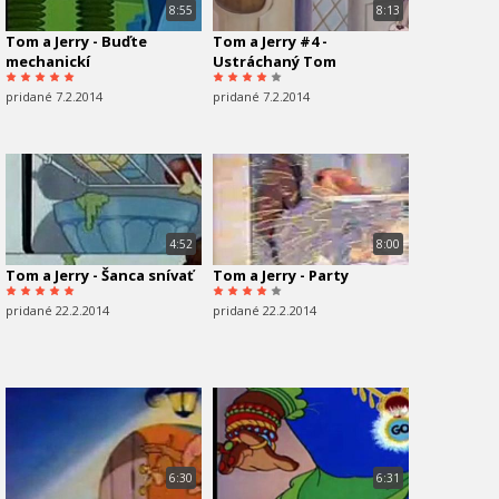
8:55
8:13
Tom a Jerry - Buďte
Tom a Jerry #4 -
mechanickí
Ustráchaný Tom
pridané 7.2.2014
pridané 7.2.2014
4:52
8:00
Tom a Jerry - Šanca snívať
Tom a Jerry - Party
pridané 22.2.2014
pridané 22.2.2014
6:30
6:31