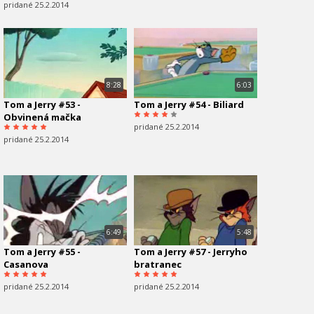
pridané 25.2.2014
8:28
6:03
Tom a Jerry #53 -
Tom a Jerry #54 - Biliard
Obvinená mačka
pridané 25.2.2014
pridané 25.2.2014
6:49
5:48
Tom a Jerry #55 -
Tom a Jerry #57 - Jerryho
Casanova
bratranec
pridané 25.2.2014
pridané 25.2.2014