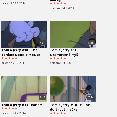
pridané 23.2.2014
pridané 24.2.2014
7:34
5:55
Tom a Jerry #10 - The
Tom a Jerry #11 -
Yankee Doodle Mouse
Osamotená myš
pridané 24.2.2014
pridané 24.2.2014
7:16
7:14
Tom a Jerry #13 - Rande
Tom a Jerry #14 - Milión
dolárová mačka
pridané 24.2.2014