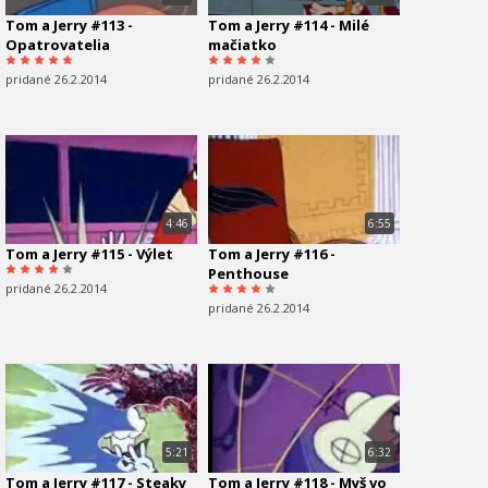
Tom a Jerry #113 -
Tom a Jerry #114 - Milé
Opatrovatelia
mačiatko
pridané 26.2.2014
pridané 26.2.2014
4:46
6:55
Tom a Jerry #115 - Výlet
Tom a Jerry #116 -
Penthouse
pridané 26.2.2014
pridané 26.2.2014
5:21
6:32
Tom a Jerry #117 - Steaky
Tom a Jerry #118 - Myš vo