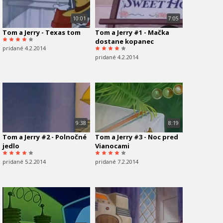
10:01
7:05
Tom a Jerry - Texas tom
Tom a Jerry #1 - Mačka
dostane kopanec
pridané 4.2.2014
pridané 4.2.2014
9:38
8:19
Tom a Jerry #2 - Polnočné
Tom a Jerry #3 - Noc pred
jedlo
Vianocami
pridané 5.2.2014
pridané 7.2.2014