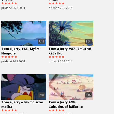
pridané 26.2.2014
pridané 26.2.2014
7:15
8:54
Tom a Jerry #86 - Myš v
Tom a Jerry #87 - Smutné
Neapole
káčatko
pridané 26.2.2014
pridané 26.2.2014
4:48
6:02
Tom a Jerry #89 - Touché
Tom a Jerry #90 -
mačka
Zabudnuté káčatko