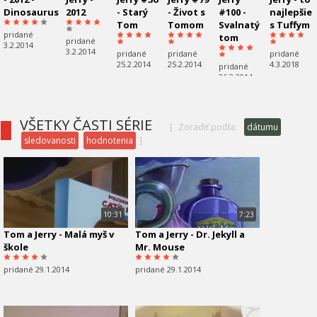
Dinosaurus
2012
- Starý
- Život s
#100 -
najlepšie
Tom
Tomom
Svalnatý
s Tuffym
pridané
tom
pridané
3.2.2014
3.2.2014
pridané
pridané
pridané
25.2.2014
25.2.2014
4.3.2018
pridané
26.2.2014
VŠETKY ČASTI SÉRIE
[
Zoradiť podľa:
dátumu
sledovanosti
hodnotenia
]
10:31
7:23
Tom a Jerry - Malá myš v
Tom a Jerry - Dr. Jekyll a
škole
Mr. Mouse
pridané 29.1.2014
pridané 29.1.2014