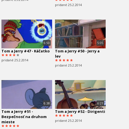
pridané 25.2.2014
6:50
5:05
Tom a Jerry #47 - Káčatko
Tom a Jerry #50 - Jerry a
lev
pridané 25.2.2014
pridané 25.2.2014
6:38
6:21
Tom a Jerry #51 -
Tom a Jerry #52 - Dirigenti
Bezpečnosť na druhom
pridané 25.2.2014
mieste