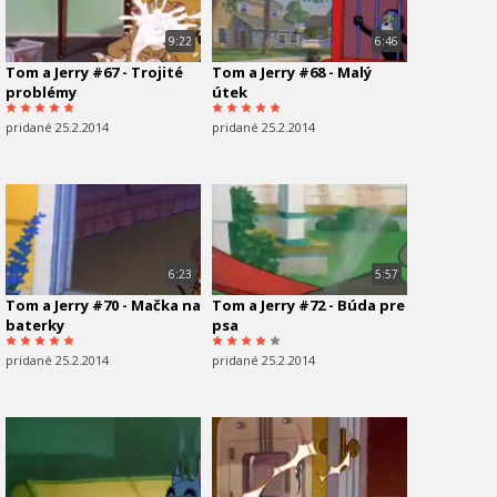
9:22
6:46
Tom a Jerry #67 - Trojité
Tom a Jerry #68 - Malý
problémy
útek
pridané 25.2.2014
pridané 25.2.2014
6:23
5:57
Tom a Jerry #70 - Mačka na
Tom a Jerry #72 - Búda pre
baterky
psa
pridané 25.2.2014
pridané 25.2.2014