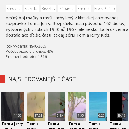
Kreslená
Klasická
Bez slov
Zábavná
Pre deti
Pre každého
Večný boj mačky a myši zachytený v klasickej animovanej
rozprávke Tom a Jerry. Rozprávka mala pôvodne 162 dielov,
vytvorených v rokoch 1940 až 1967, ale neskôr bola oživená a
dostala ako ďalšie časti, tak aj sériu Tom a Jerry Kids.
Rok vydania: 1940-2005
Počet epizód v archíve: 436
Priemer hodnotení: 84%
NAJSLEDOVANEJŠIE ČASTI
14:36
27:21
5:29
7:35
6:26
19:15
Tom a Jerry
Tom a
Tom a
Tom a
Tom a
Tom a
- 2012 -
Jerry -
Jerry #36
Jerry #79
Jerry
Jerry - to