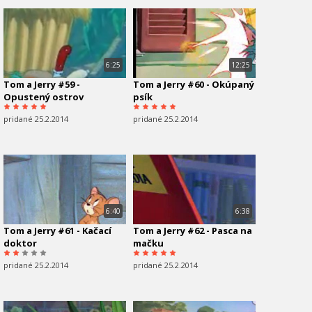
6:25
12:25
Tom a Jerry #59 -
Tom a Jerry #60 - Okúpaný
Opustený ostrov
psík
pridané 25.2.2014
pridané 25.2.2014
6:40
6:38
Tom a Jerry #61 - Kačací
Tom a Jerry #62 - Pasca na
doktor
mačku
pridané 25.2.2014
pridané 25.2.2014