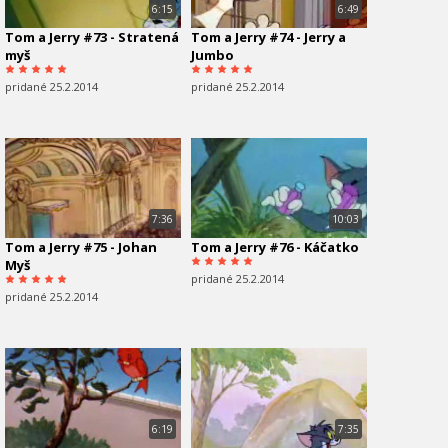
6:15
6:49
Tom a Jerry #73 - Stratená
Tom a Jerry #74 - Jerry a
myš
Jumbo
pridané 25.2.2014
pridané 25.2.2014
7:36
10:03
Tom a Jerry #75 - Johan
Tom a Jerry #76 - Káčatko
Myš
pridané 25.2.2014
pridané 25.2.2014
6:19
7:35