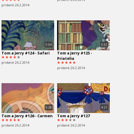
pridané 26.2.2014
5:04
5:57
Tom a Jerry #124 - Safari
Tom a Jerry #125 -
Priatelia
pridané 26.2.2014
pridané 26.2.2014
5:28
4:21
Tom a Jerry #126 - Carmen
Tom a Jerry #127
pridané 26.2.2014
pridané 26.2.2014