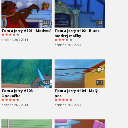
2:37
4:33
Tom a Jerry #101 - Medveď
Tom a Jerry #102 - Blues
modrej mačky
pridané 26.2.2014
pridané 26.2.2014
6:29
7:17
Tom a Jerry #103 -
Tom a Jerry #104 - Malý
Opekačka
pes
pridané 26.2.2014
pridané 26.2.2014