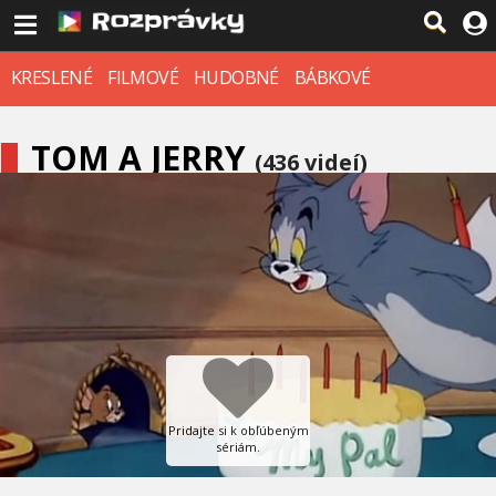
KRESLENÉ
FILMOVÉ
HUDOBNÉ
BÁBKOVÉ
TOM A JERRY
(436 videí)
Pridajte si k obľúbeným
sériám.