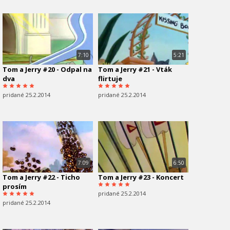
7:10
5:21
Tom a Jerry #20 - Odpal na
Tom a Jerry #21 - Vták
dva
flirtuje
pridané 25.2.2014
pridané 25.2.2014
7:09
6:50
Tom a Jerry #22 - Ticho
Tom a Jerry #23 - Koncert
prosím
pridané 25.2.2014
pridané 25.2.2014