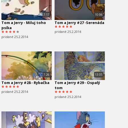
7:17
10:06
Tom a Jerry - Miluj toho
Tom a Jerry #27 -Serenáda
psíka
pridané 25.2.2014
pridané 25.2.2014
7:26
13:05
Tom a Jerry #28 - Rybačka
Tom a Jerry #29 - Ospalý
tom
pridané 25.2.2014
pridané 25.2.2014