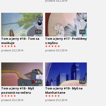
pridané 24.2.2014
7:07
7:20
Tom a Jerry #16 - Tom sa
Tom a Jerry #17 - Problémy
maskuje
s myšou
pridané 25.2.2014
pridané 25.2.2014
8:55
7:54
Tom a Jerry #18 - Myš
Tom a Jerry #19 - Myš na
pozvaná na večeru
Manhattane
pridané 25.2.2014
pridané 25.2.2014