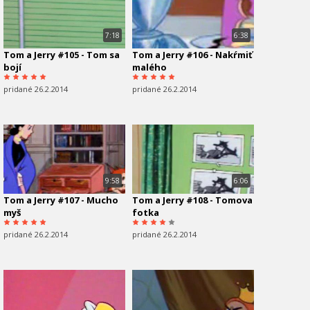
7:18
6:38
Tom a Jerry #105 - Tom sa
Tom a Jerry #106 - Nakŕmiť
bojí
malého
pridané 26.2.2014
pridané 26.2.2014
9:58
6:06
Tom a Jerry #107 - Mucho
Tom a Jerry #108 - Tomova
myš
fotka
pridané 26.2.2014
pridané 26.2.2014