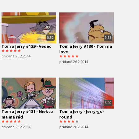
5:52
9:33
Tom a Jerry #129 - Vedec
Tom a Jerry #130 - Tom na
love
pridané 26.2.2014
pridané 26.2.2014
7:12
6:10
Tom a Jerry #131 - Niekto
Tom a Jerry - Jerry-go-
ma má rád
round
pridané 26.2.2014
pridané 26.2.2014