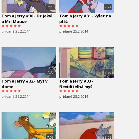
7:23
7:24
Tom a Jerry #30 - Dr.Jekyll
Tom a Jerry #31 - Výlet na
a Mr. Mouse
pláž
pridané 25.2.2014
pridané 25.2.2014
7:33
7:26
Tom a Jerry #32 - Myš v
Tom a Jerry #33 -
dome
Neviditeľná myš
pridané 25.2.2014
pridané 25.2.2014
7:08
8:03