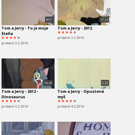
4:57
27:21
Tom a Jerry - To je moje
Tom a Jerry - 2012
šteňa
pridané 3.2.2014
pridané 3.2.2014
14:36
5:25
Tom a Jerry - 2012 -
Tom a Jerry - Opustená
Dinosaurus
myš
pridané 3.2.2014
pridané 4.2.2014