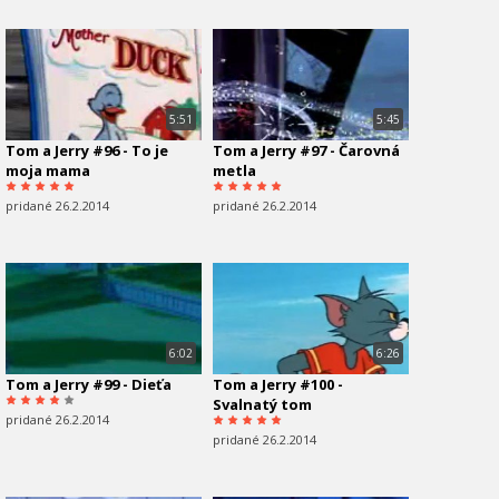
5:51
5:45
Tom a Jerry #96 - To je
Tom a Jerry #97 - Čarovná
moja mama
metla
pridané 26.2.2014
pridané 26.2.2014
6:02
6:26
Tom a Jerry #99 - Dieťa
Tom a Jerry #100 -
Svalnatý tom
pridané 26.2.2014
pridané 26.2.2014