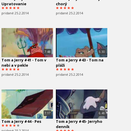
Upratovanie
chorý
pridané 25.2.2014
pridané 25.2.2014
7:48
5:30
Tom a Jerry #41 - Tom v
Tom a Jerry #43 - Tom na
nebi a v pekle
pláži
pridané 25.2.2014
pridané 25.2.2014
7:17
6:46
Tom a Jerry #44 - Pes
Tom a Jerry #45- Jerryho
denník
pridané 25.2.2014