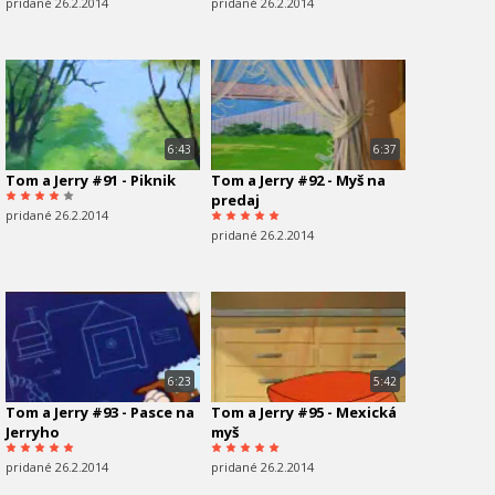
pridané 26.2.2014
pridané 26.2.2014
6:43
6:37
Tom a Jerry #91 - Piknik
Tom a Jerry #92 - Myš na
predaj
pridané 26.2.2014
pridané 26.2.2014
6:23
5:42
Tom a Jerry #93 - Pasce na
Tom a Jerry #95 - Mexická
Jerryho
myš
pridané 26.2.2014
pridané 26.2.2014