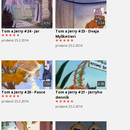
6:52
3:54
Tom a Jerry #24 - Jar
Tom a Jerry #25 - Dvaja
Myšketieri
pridané 25.2.2014
pridané 25.2.2014
7:09
6:38
Tom a Jerry #20 - Pasce
Tom a Jerry #21 - Jerryho
denník
pridané 25.2.2014
pridané 25.2.2014