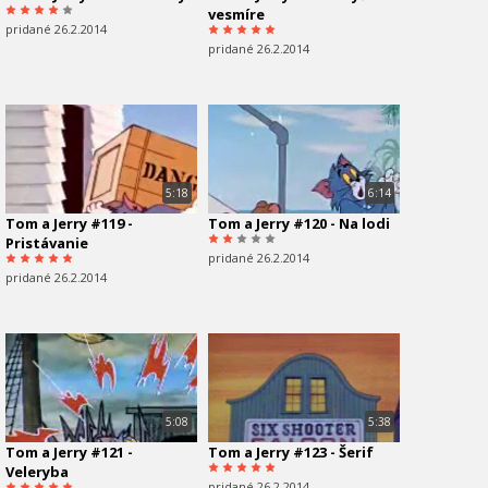
vesmíre
pridané 26.2.2014
pridané 26.2.2014
5:18
6:14
Tom a Jerry #119 -
Tom a Jerry #120 - Na lodi
Pristávanie
pridané 26.2.2014
pridané 26.2.2014
5:08
5:38
Tom a Jerry #121 -
Tom a Jerry #123 - Šerif
Veleryba
pridané 26.2.2014