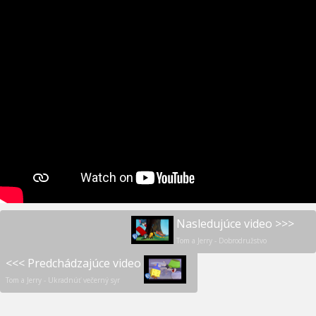
Nasledujúce video >>>
Tom a Jerry - Dobrodružstvo
<<< Predchádzajúce video
Tom a Jerry - Ukradnúť večerný syr