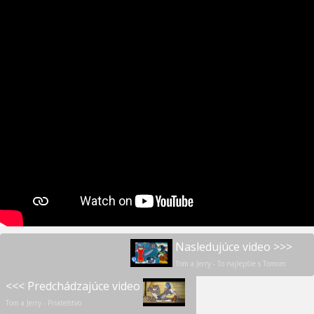
Nasledujúce video >>>
Tom a Jerry - To najlepšie s Tomom
<<< Predchádzajúce video
Tom a Jerry - Priateľstvo