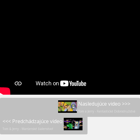
Nasledujúce video >>>
Tom a Jerry - Fantastické Dobrodružstvá
<<< Predchádzajúce video
Tom & Jerry - Marťanské šialenstvo!