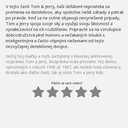
V tejto časti Tom & Jerry, naši obľúbení nepriatelia sa
premenia na detektívov, aby spoločne riešili záhady a pátrali
po pravde. Keď sa na scéne objavujú nevyriešené prípady,
Tom a Jerry spoja svoje sily a využijú svoju šikovnosť a
vynaliezavosť na ich rozlúštenie. Pripravte sa na vzrušujúce
dobrodružstvá plné humoru a nečakaných situácií s
inteligentnými a často vtipnými riešeniami od tejto
nezvyčajnej detektívnej dvojice.
Večný boj mačky a myši zachytený v klasickej animovanej
rozprávke Tom a Jerry. Rozprávka mala pôvodne 162 dielov,
vytvorených v rokoch 1940 až 1967, ale neskôr bola oživená a
dostala ako ďalšie časti, tak aj sériu Tom a Jerry Kids.
Páčilo sa vám video?