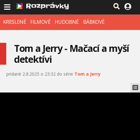
KRESLENÉ
FILMOVÉ
HUDOBNÉ
BÁBKOVÉ
Tom a Jerry - Mačací a myší
detektívi
pridané 2.8.2025 o 23:32 do série
Tom a Jerry