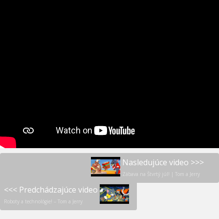
Nasledujúce video >>>
Zábava na Štvrtý júl! | Tom a Jerry
<<< Predchádzajúce video
Roboty a technológie! – Tom a Jerry