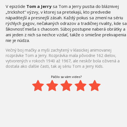
V epizóde
Tom a Jerry
sa Tom a Jerry pustia do bláznivej
„trickshot“ výzvy, v ktorej sa pretekajú, kto predvedie
nápaditejší a presnejší zásah. Každý pokus sa zmení na sériu
rýchlych gagov, nečakaných odrazov a tradičnej rivality, kde sa
šikovnosť mieša s chaosom. Súboj postupne naberá obrátky a
ani jeden z nich sa nechce vzdať, takže o smiešne prekvapenia
nie je núdza.
Večný boj mačky a myši zachytený v klasickej animovanej
rozprávke Tom a Jerry. Rozprávka mala pôvodne 162 dielov,
vytvorených v rokoch 1940 až 1967, ale neskôr bola oživená a
dostala ako ďalšie časti, tak aj sériu Tom a Jerry Kids.
Páčilo sa vám video?