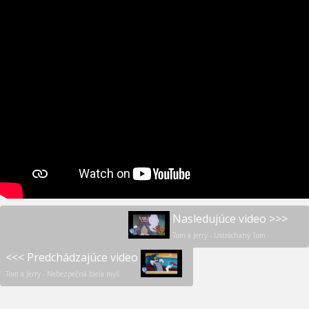
Nasledujúce video >>>
Tom a Jerry - Ustráchaný Tom
<<< Predchádzajúce video
Tom a Jerry - Nebezpečná biela myš