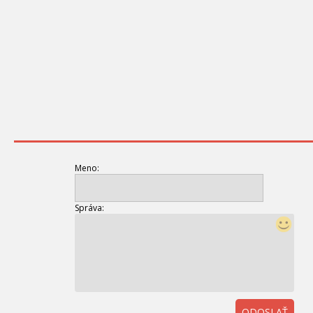
Meno:
Správa:
ODOSLAŤ