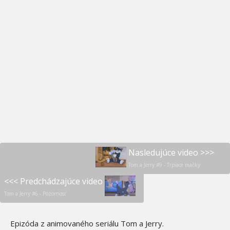
Nasledujúce video >>>
Tom a Jerry #9 - Trpiace mačky
<<< Predchádzajúce video
Tom a Jerry #6 - Pozornosť
Epizóda z animovaného seriálu Tom a Jerry.