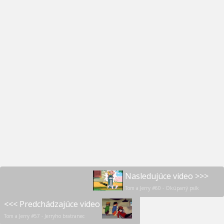
Nasledujúce video >>>
Tom a Jerry #60 - Okúpaný psík
<<< Predchádzajúce video
Tom a Jerry #57 - Jerryho bratranec