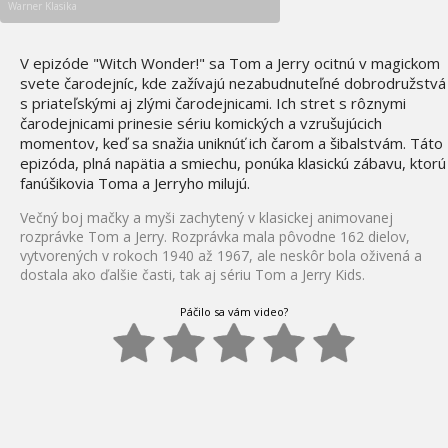
Warner Klasika
V epizóde "Witch Wonder!" sa Tom a Jerry ocitnú v magickom
svete čarodejníc, kde zažívajú nezabudnuteľné dobrodružstvá
s priateľskými aj zlými čarodejnicami. Ich stret s rôznymi
čarodejnicami prinesie sériu komických a vzrušujúcich
momentov, keď sa snažia uniknúť ich čarom a šibalstvám. Táto
epizóda, plná napätia a smiechu, ponúka klasickú zábavu, ktorú
fanúšikovia Toma a Jerryho milujú.
Večný boj mačky a myši zachytený v klasickej animovanej
rozprávke Tom a Jerry. Rozprávka mala pôvodne 162 dielov,
vytvorených v rokoch 1940 až 1967, ale neskôr bola oživená a
dostala ako ďalšie časti, tak aj sériu Tom a Jerry Kids.
Páčilo sa vám video?