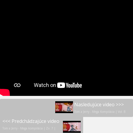
Nasledujúce video >>>
Tom a Jerry - Mega Kompilácia | Vol. 8
<<< Predchádzajúce video
Tom a Jerry - Mega kompilácia | Zv. 7 |