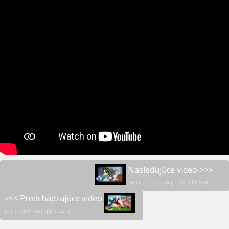
Nasledujúce video >>>
Tom a Jerry - to najlepšie s Tuffym
<<< Predchádzajúce video
Tom a Jerry - najlepšie scény