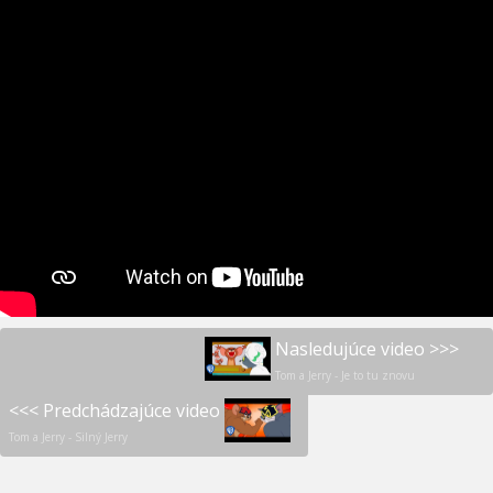
Nasledujúce video >>>
Tom a Jerry - Je to tu znovu
<<< Predchádzajúce video
Tom a Jerry - Silný Jerry