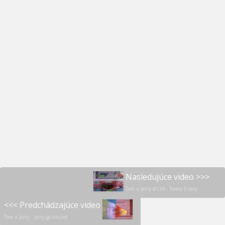
Nasledujúce video >>>
Tom a Jerry #134 - Tomic Enery
<<< Predchádzajúce video
Tom a Jerry - Jerry-go-round