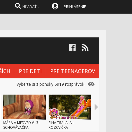
8:55
PRIHLÁSENIE
Tom a Jerry #4 -
12.
Ustráchaný Tom
8:13
Tom a Jerry - Šanca snívať
13.
4:52
Tom a Jerry - Party
14.
8:00
ŠÍCH
PRE DETI
PRE TEENAGEROV
Tom a Jerry - Mlieko
15.
6:30
Vyberte si z ponuky 6919 rozprávok
Tom a Jerry - Sobota večer
16.
6:31
Tom a Jerry #5 - Problémy
17.
so psom
MÁŠA A MEDVEĎ #13 -
FÍHA TRALALA -
7:58
SCHOVÁVAČKA
ROZCVIČKA