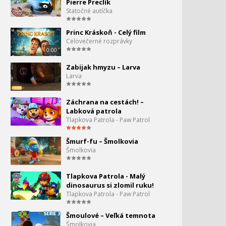
Pierre Preclík
7:17
Statočné autíčka
Tom a Jerry #27 -Serenáda
38.
Princ Kráskoň - Celý film
10:06
Celovečerné rozprávky
0:00
Tom a Jerry #28 - Rybačka
39.
Zabijak hmyzu – Larva
7:26
Larva
Tom a Jerry #29 - Ospalý
40.
tom
Záchrana na cestách! –
13:05
Labková patrola
Tlapkova Patrola - Paw Patrol
Tom a Jerry #30 - Dr.Jekyll a
41.
Mr. Mouse
Šmurf-fu – Šmolkovia
7:23
Šmolkovia
Tom a Jerry #31 - Výlet na
42.
pláž
Tlapkova Patrola - Malý
7:24
dinosaurus si zlomil ruku!
Tlapkova Patrola - Paw Patrol
Tom a Jerry #32 - Myš v
43.
dome
7:33
Šmoulové – Veľká temnota
Šmolkovia