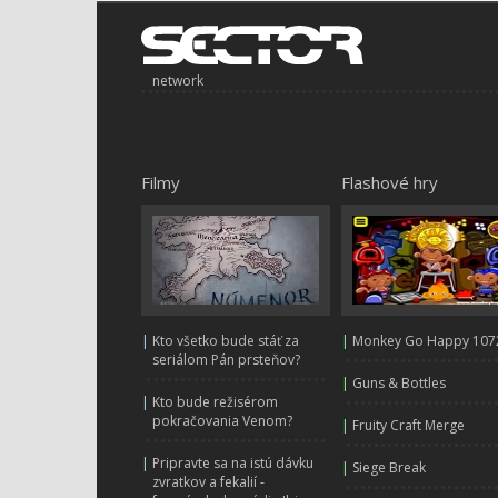
network
Filmy
Flashové hry
|
Kto všetko bude stáť za
|
Monkey Go Happy 107
seriálom Pán prsteňov?
|
Guns & Bottles
|
Kto bude režisérom
pokračovania Venom?
|
Fruity Craft Merge
|
Pripravte sa na istú dávku
|
Siege Break
zvratkov a fekalií -