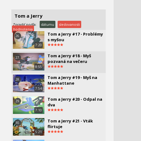
DOBRODRUŽ
7:14
Tom a Jerry #16 - Tom sa
25.
Tom a Jerry
maskuje
7:07
Zoradiť podľa:
dátumu
sledovanosti
hodnotenia
Tom a Jerry #17 - Problémy
26.
s myšou
7:20
Tom a Jerry #18 - Myš
27.
pozvaná na večeru
8:55
Tom a Jerry #19 - Myš na
28.
Manhattane
7:54
Tom a Jerry #20 - Odpal na
29.
dva
7:10
Tom a Jerry #21 - Vták
30.
flirtuje
5:21