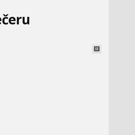
Tom a Jerry #6 - Pozornosť
18.
7:26
ečeru
Tom a Jerry #8 - Farma
19.
7:55
MÁŠA A MEDVEĎ #22 -
BOLEK A LOLEK - V
ZADRŽ DYCH
ROZPRÁVKE - 2 -
Tom a Jerry #9 - Trpiace
20.
ČERVENÁ
mačky
7:35
Tom a Jerry #10 - The
21.
Yankee Doodle Mouse
7:34
PAT A MAT - GARÁŽ
TOM A JERRY - DR. JEKYLL
Tom a Jerry #11 -
A MR. MOUSE
22.
Osamotená myš
5:55
Tom a Jerry #13 - Rande
23.
7:16
Tom a Jerry #14 - Milión
FROZEN - LET IT GO V 25
STATOČNÉ AUTÍČKA -
24.
JAZYKOCH
VEĽKÉ VLAKOVÉ
dolárová mačka