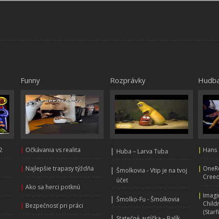
Funny
Rozprávky
Hudb
2
|
Očkávania vs realita
|
|
Hans 
Huba – Larva Tuba
|
Najlepšie trapasy týždňa
|
OneRe
|
Šmolkovia - Vtip je na tvoj
Creed
účet
|
Ako sa herci potknú
|
Imagi
|
Šmolko-Fu - Šmolkovia
Child
|
Bezpečnosť pri práci
(Starf
|
Statečné autíčka – Balík