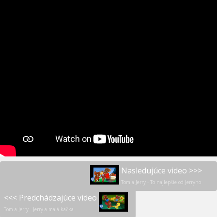
Nasledujúce video >>>
Tom a Jerry - To najlepšie od Jerryho
<<< Predchádzajúce video
Tom a Jerry - Jerry a malá kačka