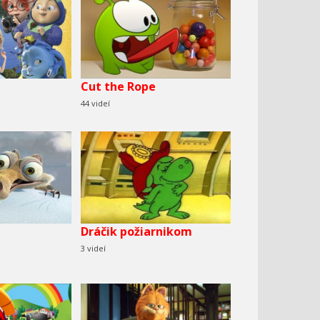
Cut the Rope
44 videí
Dráčik požiarnikom
3 videí