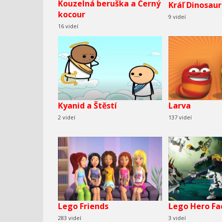
Kouzelná beruška a Černý
Kráľ Dinosau
kocour
9 videí
16 videí
Kyanid a Štěstí
Larva
2 videí
137 videí
Lego Friends
Lego Hero Fa
283 videí
3 videí