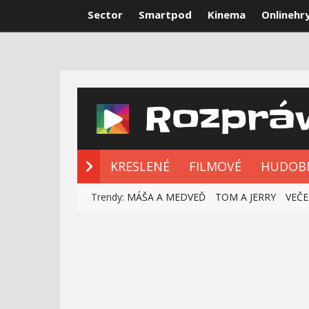
Sector
Smartpod
Kinema
Onlinehr
NOVÉ ROZPRÁ
KRESLENÉ
FILMOVÉ
HUDOB
Trendy:
MÁŠA A MEDVEĎ
TOM A JERRY
VEČE