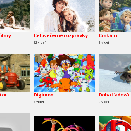
filmy
Celovečerné rozprávky
Cinkálci
92 videí
9 videí
tor
Digimon
Doba Ľadová
6 videí
2 videí