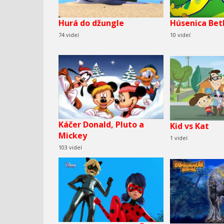
Hurá do džungle
Húsenica Bet
74 videí
10 videí
Káčer Donald, Pluto a
Kid vs Kat
Mickey
1 videí
103 videí