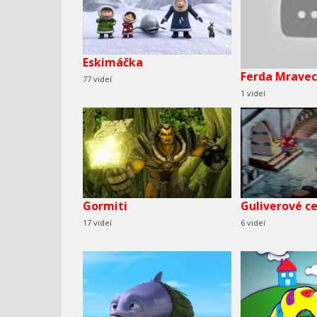
Eskimáčka
Ferda Mravec
77 videí
1 videí
Gormiti
Guliverové c
17 videí
6 videí