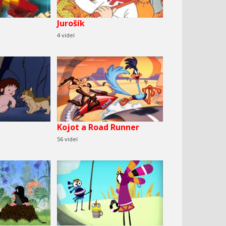
Jurošík
4 videí
Kojot a Road Runner
56 videí