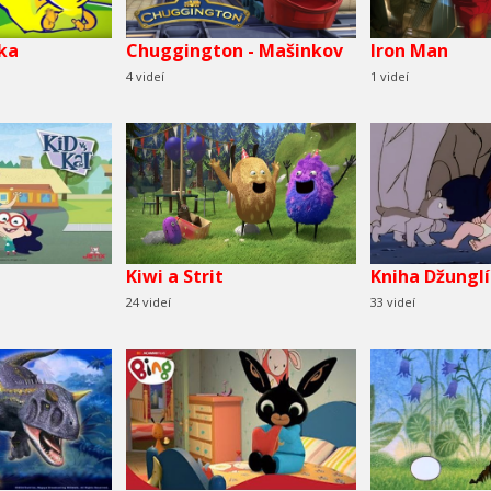
ka
Chuggington - Mašinkov
Iron Man
4 videí
1 videí
Kiwi a Strit
Kniha Džunglí
24 videí
33 videí