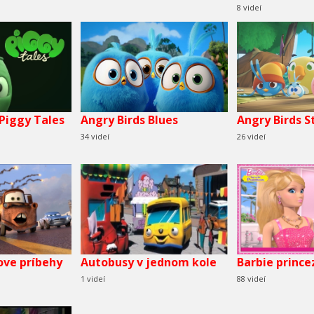
8 videí
 Piggy Tales
Angry Birds Blues
Angry Birds S
34 videí
26 videí
ove príbehy
Autobusy v jednom kole
Barbie prince
1 videí
88 videí