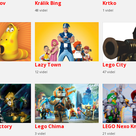
rov
Králik Bing
Krtko
48 videí
1 videí
Lazy Town
Lego City
12 videí
47 videí
ctory
Lego Chima
LEGO Nexo Kn
3 videí
21 videí