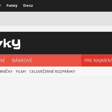
y
Funny
Docu
VKY
NAJLEPŠIE
ROZPRÁVKOVÉ SÉRIE
NÉ
BÁBKOVÉ
PRE NAJMEN
RNÍČKY
FILMY
CELOVEČERNÉ ROZPRÁVKY