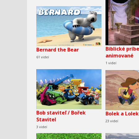
Biblické príb
Bernard the Bear
animované
61 videí
1 videí
Bob staviteľ / Bořek
Bolek a Lolek
Stavitel
23 videí
3 videí