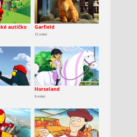
čské autíčko
Garfield
12 videí
Horseland
6 videí