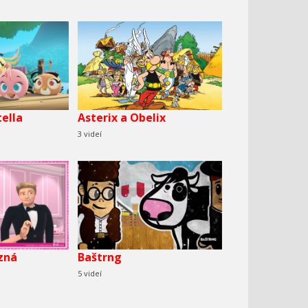
tella
Asterix a Obelix
3 videí
zná
Baštrng
5 videí