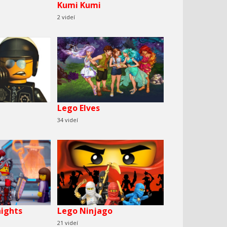
Kumi Kumi
2 videí
Lego Elves
34 videí
ights
Lego Ninjago
21 videí