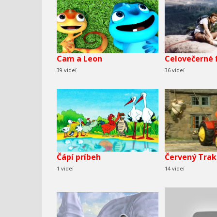
Cam a Leon
Celovečerné 
39 videí
36 videí
Čápí príbeh
Červený Trak
1 videí
14 videí