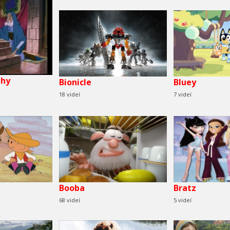
ehy
Bionicle
Bluey
18 videí
7 videí
Booba
Bratz
68 videí
5 videí