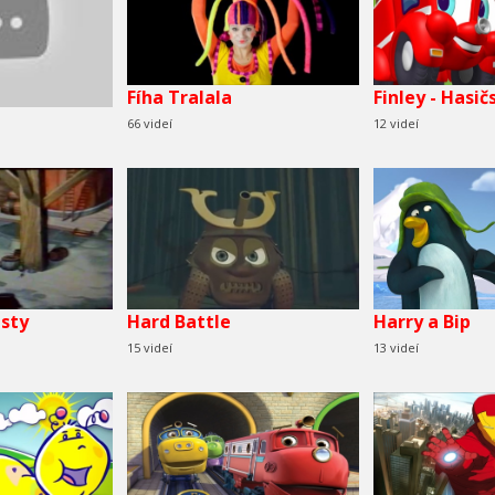
Fíha Tralala
Finley - Hasi
66 videí
12 videí
esty
Hard Battle
Harry a Bip
15 videí
13 videí