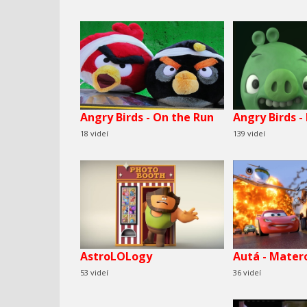
Angry Birds - On the Run
Angry Birds -
18 videí
139 videí
AstroLOLogy
Autá - Mater
53 videí
36 videí