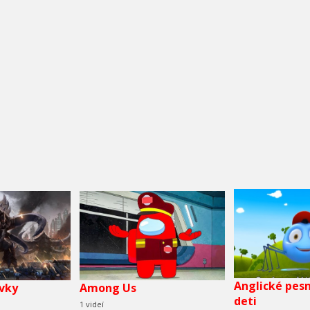
Anglické pesn
vky
Among Us
deti
1 videí