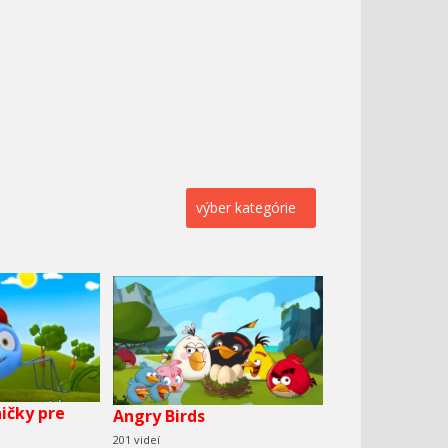
výber kategórie
ičky pre
Angry Birds
201 videí