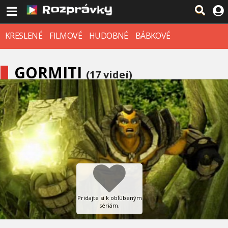
KRESLENÉ
FILMOVÉ
HUDOBNÉ
BÁBKOVÉ
GORMITI
(17 videí)
Pridajte si k obľúbeným
sériám.