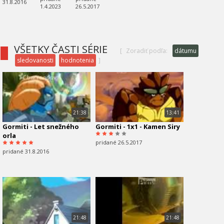
31.8.2016
1.4.2023
26.5.2017
VŠETKY ČASTI SÉRIE
[
Zoradiť podľa:
dátumu
sledovanosti
hodnotenia
]
21:38
13:41
Gormiti - Let snežného
Gormiti - 1x1 - Kamen Siry
orla
pridané 26.5.2017
pridané 31.8.2016
21:48
21:48