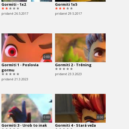
Gormiti - 1x2
Gormiti 1x5
pridané 26.5.2017
pridané 29.5.2017
0:00
Gormiti 1 - Poslovia
Gormiti 2 - Tréning
gormu
pridané 23.3.2023
pridané 21.3.2023
0:00
0:00
Gormiti 3 - Urob to inak
Gormiti 4 - Stará veža