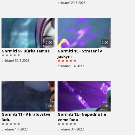
pridané 29.3.2023
0:00
0:00
Gormiti 9 - Búrka temna
Gormiti 10 - Stratení v
jaskyni
pridané 30.3.2023
pridané 1.4.2023
0:00
0:00
Gormiti 11 - V kráľovstve
Gormiti 12 - Napadnutie
ľadu
zeme ľadu
pridané 1.4.2023
pridané 3.4.2023