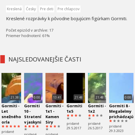
Kreslená
Česky
Pre deti
Pre chlapcov
Kreslené rozprávky k pôvodne bojujúcim figúrkam Gormiti.
Počet epizód v archíve: 17
Priemer hodnotení: 61%
NAJSLEDOVANEJŠIE ČASTI
21:38
0:00
13:41
21:48
21:48
0:00
Gormiti -
Gormiti
Gormiti -
Gormiti
Gormiti -
Gormiti 8 -
Let
10 -
1x1 -
1x5
1x2
Megašelmy
snežného
Stratení
Kamen
prichádzajú
orla
v jaskyni
Siry
pridané
pridané
pridané
29.5.2017
26.5.2017
29.3.2023
pridané
pridané
pridané