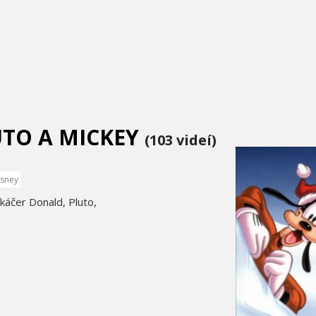
UTO A MICKEY
(103 videí)
isney
káčer Donald, Pluto,