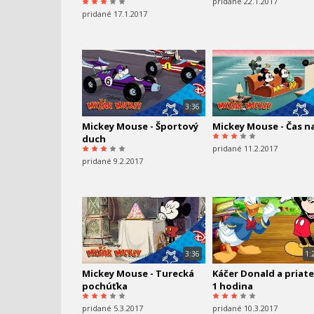
pridané 22.1.2017
pridané 17.1.2017
3:36
Mickey Mouse - Športový
Mickey Mouse - Čas na
duch
pridané 11.2.2017
pridané 9.2.2017
3:36
1:
Mickey Mouse - Turecká
Káčer Donald a priatel
pochúťka
1 hodina
pridané 5.3.2017
pridané 10.3.2017