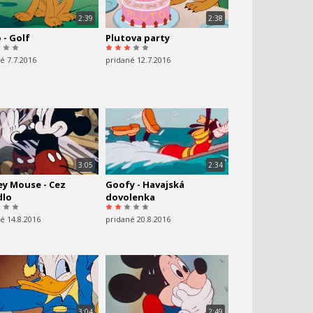
2:39
2:38
 - Golf
Plutova party
é 7.7.2016
pridané 12.7.2016
3:05
2:34
ey Mouse - Cez
Goofy - Havajská
dlo
dovolenka
é 14.8.2016
pridané 20.8.2016
3:04
2:49