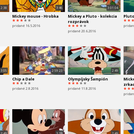
2:38
3:46
3:01:04
Mickey mouse - Hrobka
Mickey a Pluto - kolekcia
Pluto
rozprávok
pridané 16.5.2016
pridan
pridané 20.6.2016
3:05
2:59:23
2:49
Chip a Dale
Olympíjsky Šampión
Mick
zrka
pridané 2.8.2016
pridané 11.8.2016
pridan
2:49
3:19
2:49