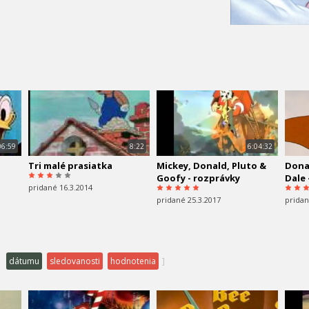
06:59
8:22
6:04:32
Tri malé prasiatka
Mickey, Donald, Pluto &
Donal
Goofy - rozprávky
Dale 
pridané 16.3.2014
pridané 25.3.2017
pridan
dátumu
sledovanosti
hodnotenia
]