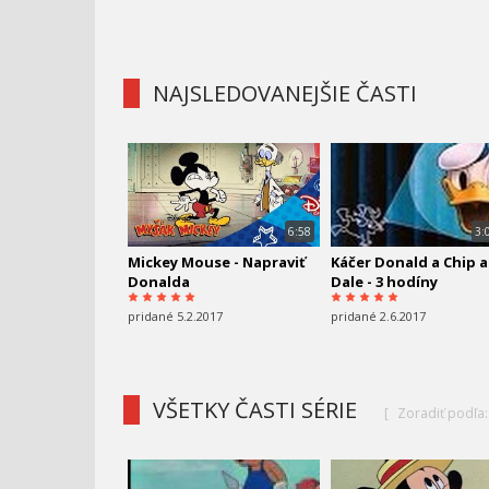
NAJSLEDOVANEJŠIE ČASTI
6:58
3:
Mickey Mouse - Napraviť
Káčer Donald a Chip a
Donalda
Dale - 3 hodíny
pridané 5.2.2017
pridané 2.6.2017
VŠETKY ČASTI SÉRIE
[
Zoradiť podľa: