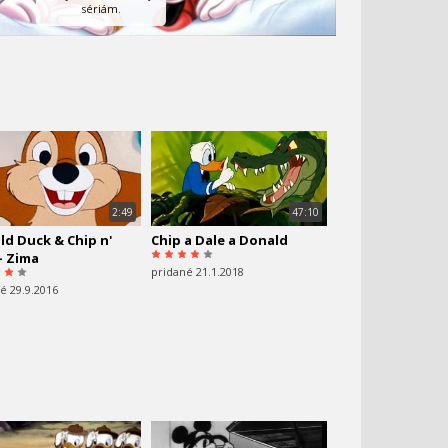
sériám.
2:49
47:10
d Duck & Chip n'
Chip a Dale a Donald
- Zima
pridané 21.1.2018
é 29.9.2016