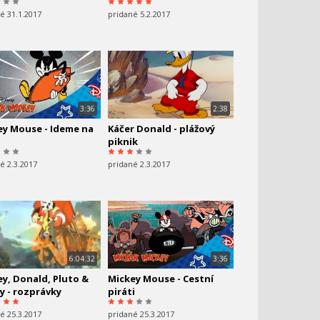
é 31.1.2017
pridané 5.2.2017
3:36
2:38
ey Mouse - Ideme na
Káčer Donald - plážový
piknik
é 2.3.2017
pridané 2.3.2017
6:04:32
3:36
y, Donald, Pluto &
Mickey Mouse - Cestní
y - rozprávky
piráti
é 25.3.2017
pridané 25.3.2017