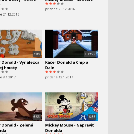
v
pridané 26.12.2016
é 21.12.2016
7:08
1:19:22
 Donald - Vynálezca
Káčer Donald a Chip a
ej hmoty
Dale
é 8.1.2017
pridané 12.1.2017
6:53
6:58
 Donald - Zelená
Mickey Mouse - Napraviť
ada
Donalda