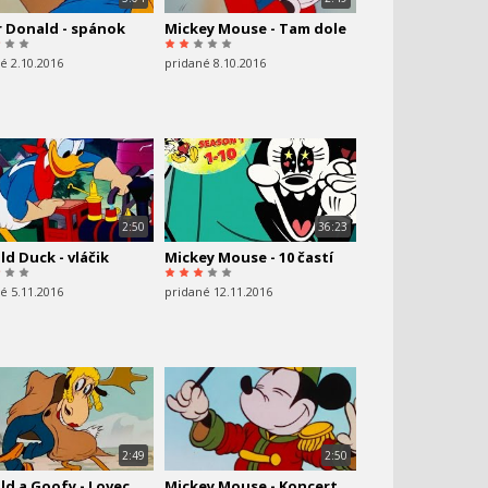
r Donald - spánok
Mickey Mouse - Tam dole
é 2.10.2016
pridané 8.10.2016
2:50
36:23
d Duck - vláčik
Mickey Mouse - 10 častí
é 5.11.2016
pridané 12.11.2016
2:49
2:50
d a Goofy - Lovec
Mickey Mouse - Koncert