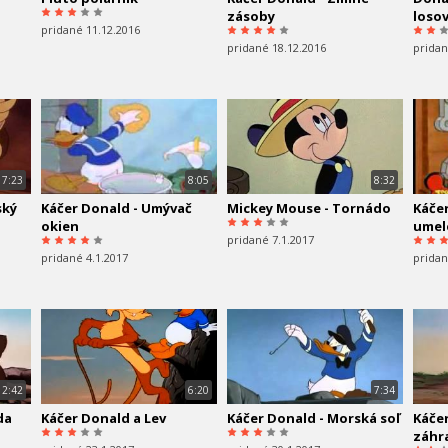
zásoby
loso
pridané 11.12.2016
pridané 18.12.2016
pridan
7:23
8:05
8:32
ský
Káčer Donald - Umývač
Mickey Mouse - Tornádo
Káčer
okien
umel
pridané 7.1.2017
pridané 4.1.2017
pridan
12:42
6:20
7:34
da
Káčer Donald a Lev
Káčer Donald - Morská soľ
Káčer
záhr