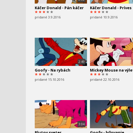
Káčer Donald - Pán káčer
Káčer Donald - Príves
pridané 3.9.2016
pridané 10.9.2016
2:49
Goofy - Na rybách
Mickey Mouse na výle
pridané 15.10.2016
pridané 22.10.2016
3:04
Plutov sveter
Goofy - lyžovanie