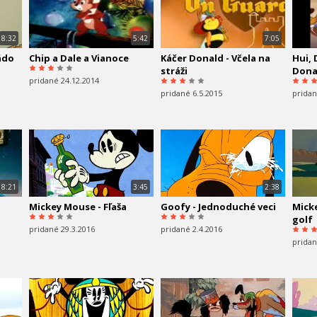
8:32
5:42
7:05
ádo
Chip a Dale a Vianoce
Káčer Donald - Včela na
Hui, 
stráži
Dona
pridané 24.12.2014
pridané 6.5.2015
pridan
8:21
3:45
2:38
Mickey Mouse - Fľaša
Goofy - Jednoduché veci
Mick
golf
pridané 29.3.2016
pridané 2.4.2016
pridan