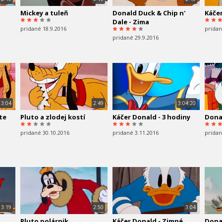
Mickey a tuleň
Donald Duck & Chip n'
Káče
Dale - Zima
pridané 18.9.2016
pridan
pridané 29.9.2016
3:04
2:49
3:04:20
te
Pluto a zlodej kostí
Káčer Donald - 3 hodiny
Donal
pridané 30.10.2016
pridané 3.11.2016
pridan
3:19
2:50
3:04
Pluto polárnik
Káčer Donald - Zimné
Donal