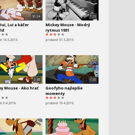
30:24
7:25
Dui, Lui a káčer
Mickey Mouse - Modrý
ld
rytmus 1931
é 16.5.2015
pridané 31.5.2015
2:38
1:35
ey Mouse - Ako hrať
Goofyho najlepšie
momenty
é 9.4.2016
pridané 19.4.2016