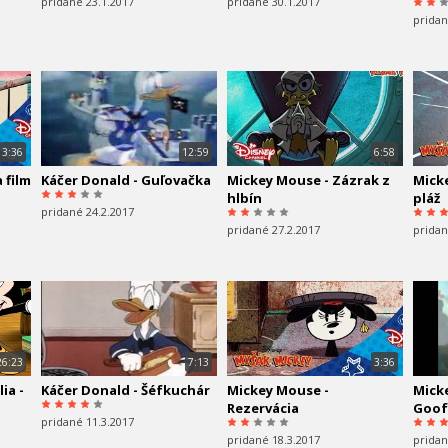
pridané 23.1.2017
pridané 30.1.2017
pridan
3:36
12:59
6:58
 film
Káčer Donald - Guľovačka
Mickey Mouse - Zázrak z
Mick
hlbín
pláž
pridané 24.2.2017
pridané 27.2.2017
pridan
26:23
7:13
3:36
ia -
Káčer Donald - Šéfkuchár
Mickey Mouse -
Micke
Rezervácia
Goof
pridané 11.3.2017
pridané 18.3.2017
pridan