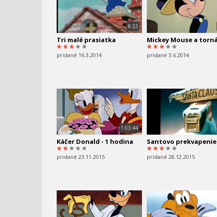
8:22
Tri malé prasiatka
Mickey Mouse a torn
pridané 16.3.2014
pridané 3.6.2014
1:03:44
Káčer Donald - 1 hodina
Santovo prekvapenie
pridané 23.11.2015
pridané 28.12.2015