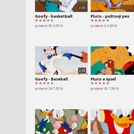
2:38
Goofy - basketball
Pluto - poštový pes
pridané 30.4.2016
pridané 6.5.2016
2:38
Goofy - Baseball
Pluto a syseľ
pridané 24.7.2016
pridané 30.7.2016
2:52