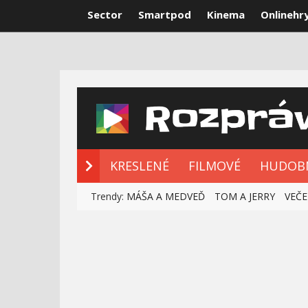
Sector
Smartpod
Kinema
Onlinehr
NOVÉ ROZPRÁ
KRESLENÉ
FILMOVÉ
HUDOB
Trendy:
MÁŠA A MEDVEĎ
TOM A JERRY
VEČE