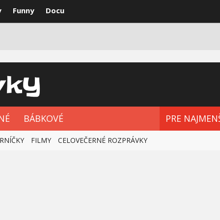
y
Funny
Docu
VKY
NAJLEPŠIE
ROZPRÁVKOVÉ SÉRIE
NÉ
BÁBKOVÉ
PRE NAJMEN
RNÍČKY
FILMY
CELOVEČERNÉ ROZPRÁVKY