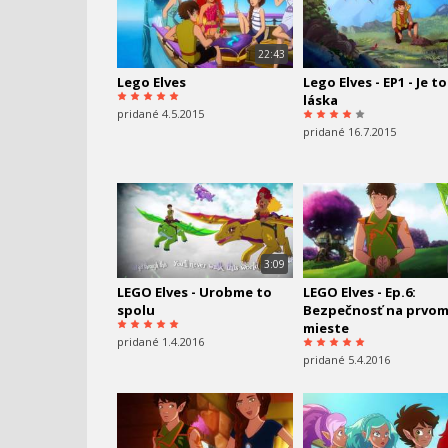
22:43
Lego Elves
Lego Elves - EP1 - Je to
láska
pridané 4.5.2015
pridané 16.7.2015
3:09
LEGO Elves - Urobme to
LEGO Elves - Ep.6:
spolu
Bezpečnosť na prvo
mieste
pridané 1.4.2016
pridané 5.4.2016