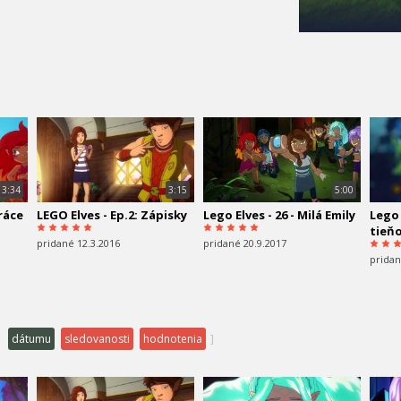
3:34
3:15
5:00
práce
LEGO Elves - Ep.2: Zápisky
Lego Elves - 26 - Milá Emily
Lego 
tieň
pridané 12.3.2016
pridané 20.9.2017
pridan
dátumu
sledovanosti
hodnotenia
]