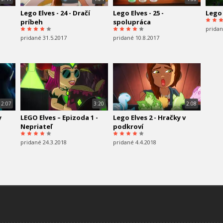
Lego Elves - 24 - Dračí
Lego Elves - 25 -
Lego 
príbeh
spolupráca
pridan
pridané 31.5.2017
pridané 10.8.2017
2:07
3:20
2:08
y
LEGO Elves – Epizoda 1 -
Lego Elves 2 - Hračky v
Nepriateľ
podkroví
pridané 24.3.2018
pridané 4.4.2018