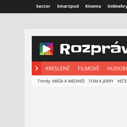
Sector
Smartpod
Kinema
Onlinehr
NOVÉ ROZPRÁ
KRESLENÉ
FILMOVÉ
HUDOB
Trendy:
MÁŠA A MEDVEĎ
TOM A JERRY
VEČE