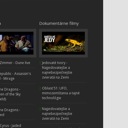
a
Dokumentárne filmy
Zimmer - Dune live
|
Jedovaté tvory -
Najjedovatejšie a
najnebezpečnejšie
public - Assassin's
zvieratá na Zemi
 - Mirage
|
Oblasť 51: UFO,
ne Dragons -
mimozemšťania a tajné
ren of the Sky
technológie
ield)
|
Najjedovatejšie a
ne Dragons -
najnebezpečnejšie
hed
zvieratá na Zemi
 Cyrus - Jaded