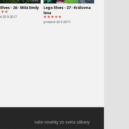
Elves - 26 - Milá Emily
Lego Elves - 27 - Královna
lesa
é 20.9.2017
pridané 20.9.2017
vaše novinky zo sveta zábavy