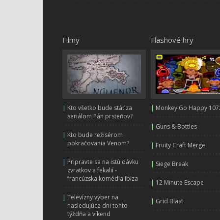
Filmy
Flashové hry
|
Kto všetko bude stáť za
|
Monkey Go Happy 107
seriálom Pán prsteňov?
|
Guns & Bottles
|
Kto bude režisérom
pokračovania Venom?
|
Fruity Craft Merge
|
Pripravte sa na istú dávku
|
Siege Break
zvratkov a fekalií -
francúzska komédia Ibiza
|
12 Minute Escape
|
Televízny výber na
|
Grid Blast
nasledujúce dni tohto
týždňa a víkend