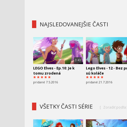
NAJSLEDOVANEJŠIE ČASTI
3:43
LEGO Elves - Ep.10: Je k
Lego Elves - 12 - Bez 
tomu zrodená
sú koláče
pridané 7.5.2016
pridané 21.7.2016
VŠETKY ČASTI SÉRIE
[
Zoradiť podľa: