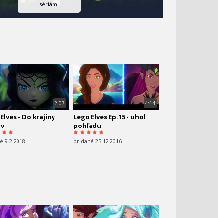
sériám.
2:07
4:14
Elves - Do krajiny
Lego Elves Ep.15 - uhol
ov
pohľadu
é 9.2.2018
pridané 25.12.2016