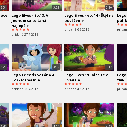
3:34
3:22
3:20
práce
Lego Elves - Ep.13: V
Lego Elves - ep. 14 - Štýl na
Lego 
jednom sa to ťahá
pováženie
pohľ
najlepšie
pridané 6.8.2016
pridan
pridané 27.7.2016
4:29
3:16
4:17
Lego Friends Sezóna 4 -
Lego Elves 19 - Vitajte v
Lego 
EP7 - Mama Mia
Elvedale
žiak
pridané 28.4.2017
pridané 4.5.2017
pridan
3:41
4:04
4:55