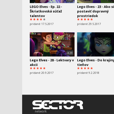
LEGO Elves - Ep. 22 -
Lego Elves - 23 - Ako si
Škriatkovská súťaž
postaviť dopravný
talentov
prostriedok
pridané 17.5.2017
pridané 29.5.2017
4:29
Lego Elves - 28 - Lektvary v
Lego Elves - Do krajin
akcii
tieňov
pridané 20.9.2017
pridané 9.2.2018
network