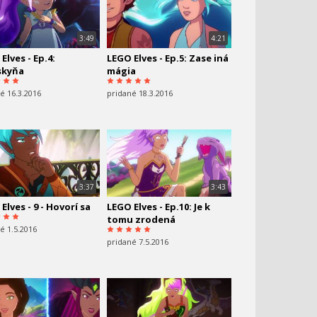
3:49
4:21
Elves - Ep.4:
LEGO Elves - Ep.5: Zase iná
skyňa
mágia
é 16.3.2016
pridané 18.3.2016
3:37
3:43
Elves - 9 - Hovorí sa
LEGO Elves - Ep.10: Je k
tomu zrodená
é 1.5.2016
pridané 7.5.2016