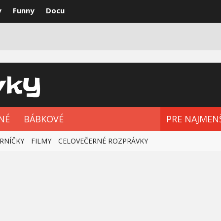
y
Funny
Docu
VKY
NAJLEPŠIE
ROZPRÁVKOVÉ SÉRIE
NÉ
BÁBKOVÉ
PRE NAJMEN
RNÍČKY
FILMY
CELOVEČERNÉ ROZPRÁVKY