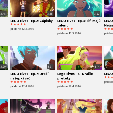
3:48
3:15
3:20
LEGO Elves - Ep.2: Zápisky
LEGO Elves - Ep.3: Elfi majú
LEGO 
talent
Neja
pridané 12.3.2016
pridané 12.3.2016
pridan
3:20
4:21
4:44
LEGO Elves - Ep.7: Dračí
Lego Elves - 8 - Dračie
LEGO 
m
našepkávač
preteky
pridan
pridané 12.4.2016
pridané 29.4.2016