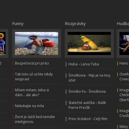
Funny
Rozprávky
Hudb
2
|
Bezpečnosť pri práci
|
|
Hans 
Huba – Larva Tuba
|
Tak toto už určite nikdy
|
OneRe
|
Šmolkovia - Vtip je na tvoj
nespraví
Creed
účet
|
Mňam mňam, teba si
|
Imagi
|
Šmolko-Fu - Šmolkovia
dám... ale ako?
Child
(Starf
|
Statečné autíčka – Balík
|
Nekukajte na mňa
Pierre Preclík
|
Imagi
Crus
|
Život je ťažší keď nemáte
|
Princ Kráskoň - Celý film
inteligenciu
|
Miley