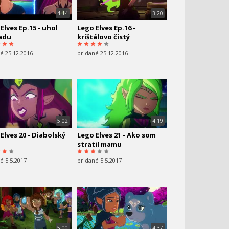
4:14
3:20
Elves Ep.15 - uhol
Lego Elves Ep.16 -
adu
krištálovo čistý
é 25.12.2016
pridané 25.12.2016
5:02
4:19
Elves 20 - Diabolský
Lego Elves 21 - Ako som
stratil mamu
é 5.5.2017
pridané 5.5.2017
5:00
4:37