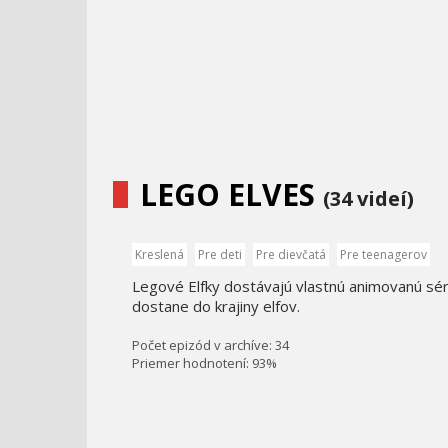
LEGO ELVES
(34 videí)
Kreslená
Pre deti
Pre dievčatá
Pre teenagerov
Legové Elfky dostávajú vlastnú animovanú sér
dostane do krajiny elfov.
Počet epizód v archíve: 34
Priemer hodnotení: 93%