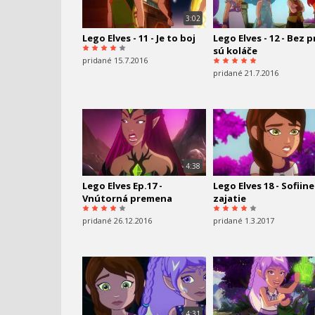
3:02
Lego Elves - 11 - Je to boj
Lego Elves - 12 - Bez 
sú koláče
pridané 15.7.2016
pridané 21.7.2016
4:38
Lego Elves Ep.17 -
Lego Elves 18 - Sofiine
Vnútorná premena
zajatie
pridané 26.12.2016
pridané 1.3.2017
4:31