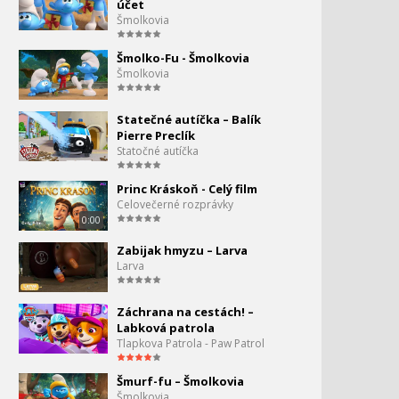
účet
Tom a Jerry - Klasiky
321.
Šmolkovia
0:00
Šmolko-Fu - Šmolkovia
Tom a Jerry - Na čerstvom
Šmolkovia
vzduchu
Statečné autíčka – Balík
Tom a Jerry -
323.
Pierre Preclík
Nezastaviteľný
Statočné autíčka
0:00
Princ Kráskoň - Celý film
Tom a Jerry - ako
324.
Celovečerné rozprávky
súrodenci
0:00
0:00
Zabijak hmyzu – Larva
Tom a Jerry - Move it
325.
Larva
0:00
Záchrana na cestách! –
Tom a Jerry - Piknik
Labková patrola
Tlapkova Patrola - Paw Patrol
Tom a Jerry - Tuffy
Šmurf-fu – Šmolkovia
Šmolkovia