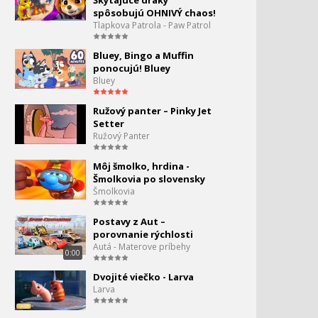
Škytajúce draky
Tom a Jerry - Party
spôsobujú OHNIVÝ chaos!
Tlapkova Patrola - Paw Patrol
Tom a Jerry - 10 najlepších
Bluey, Bingo a Muffin
priateľských momentov
ponocujú! Bluey
Bluey
Tom a Jerry - sezóna
Ružový panter – Pinky Jet
kvetov
Setter
Ružový Panter
Tom a Jerry - Jerry v plnej
337.
sile
Môj šmolko, hrdina -
0:00
Šmolkovia po slovensky
Šmolkovia
Tom a Jerry - príjemný
večer
Postavy z Aut –
porovnanie rýchlosti
Autá - Materove príbehy
Tom a Jerry - strašidelný
0:00
čas
Dvojité viečko - Larva
Larva
Tom a Jerry - oddych
340.