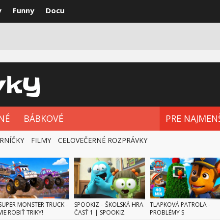
y
Funny
Docu
VKY
NAJLEPŠIE
ROZPRÁVKOVÉ SÉRIE
NÉ
BÁBKOVÉ
PRE NAJMEN
RNÍČKY
FILMY
CELOVEČERNÉ ROZPRÁVKY
SUPER MONSTER TRUCK -
SPOOKIZ – ŠKOLSKÁ HRA
TLAPKOVÁ PATROLA -
VIE ROBIŤ TRIKY!
ČASŤ 1 | SPOOKIZ
PROBLÉMY S