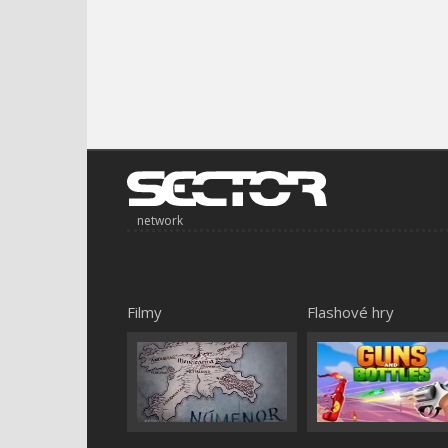
network
Filmy
Flashové hry