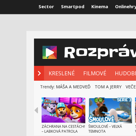
Sector
Smartpod
Kinema
Onlinehr
NOVÉ ROZPRÁ
KRESLENÉ
FILMOVÉ
HUDOB
Trendy:
MÁŠA A MEDVEĎ
TOM A JERRY
VEČE
ZÁCHRANA NA CESTÁCH!
ŠMOULOVÉ – VEĽKÁ
– LABKOVÁ PATROLA
TEMNOTA