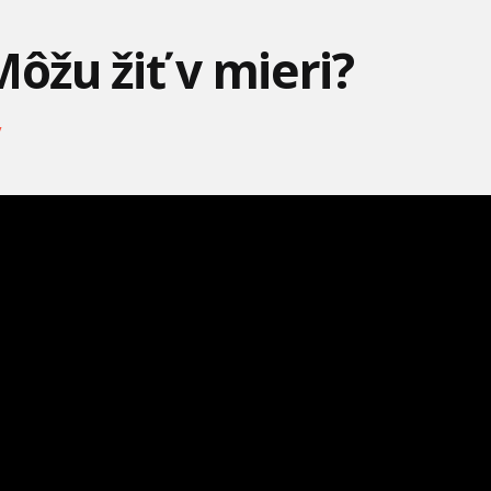
TVAROVANÝM K
Môžu žiť v mieri?
y
EVEREST ZACHRAŇUJE
CIRKUS - LARVA TUBA
MIMONI A MONŠTRÁ -
SNOWBOARDISTU! –
MIMONI SA VEZÚ V
TLAPKO
LIMUZÍ
TOY STORY 5 – FINÁLNY
MICKEYHO KLUBÍK+ –
OCKO S PLIENKAMI –
TRAILER
MICKEYHO NOVÝ
ŠMOLKOVIA
POMOCNÍČE
TLAPKOVÁ PATROLA -
TO NAJLEPŠIE Z FARMY
PESTOVANIE RASTLINY -
RYDER UVIAZOL V
TLAPKOVEJ PATROLY! -
LARVA TUBA