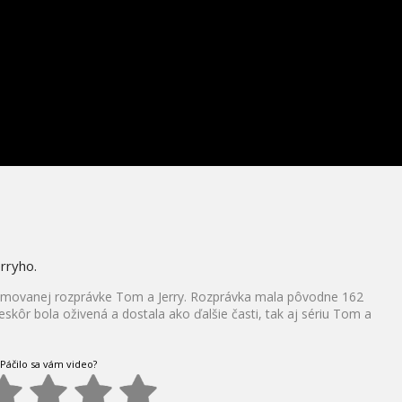
SNEHOVE
rryho.
nimovanej rozprávke Tom a Jerry. Rozprávka mala pôvodne 162
eskôr bola oživená a dostala ako ďalšie časti, tak aj sériu Tom a
Páčilo sa vám video?