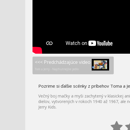
ŠTENIA
PATROLA
RUŽOVÝ PANTER –
MIMONI A MONŠTRÁ –
CESTOVANIE
OFICIÁLNY TRAILER [SK D
<<< Predchádzajúce video
Tom a Jerry - Najchutnejšie jedlo
Pozrime si ďalšie scénky z príbehov Toma a Je
Večný boj mačky a myši zachytený v klasickej a
dielov, vytvorených v rokoch 1940 až 1967, ale n
Jerry Kids.