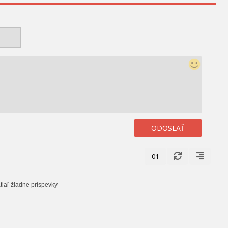
ODOSLAŤ
01
tiaľ žiadne príspevky