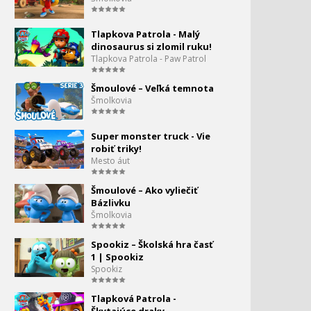
Tom a Jerry - Kráľovná
328.
Tlapkova Patrola - Malý
dinosaurus si zlomil ruku!
0:00
Tlapkova Patrola - Paw Patrol
Tom a Jerry - Toto muselo
329.
Šmoulové – Veľká temnota
bolieť
Šmolkovia
0:00
Tom a Jerry - Spy Quest
330.
Super monster truck - Vie
robiť triky!
0:00
Mesto áut
Tom a Jerry - prázdniny
Šmoulové – Ako vyliečiť
Bázlivku
Šmolkovia
Tom a Jerry a vták
332.
Spookiz – Školská hra časť
0:00
1 | Spookiz
Tom a Jerry - Plavba
Spookiz
333.
0:00
Tlapková Patrola -