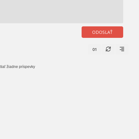
ODOSLAŤ
01
tiaľ žiadne príspevky