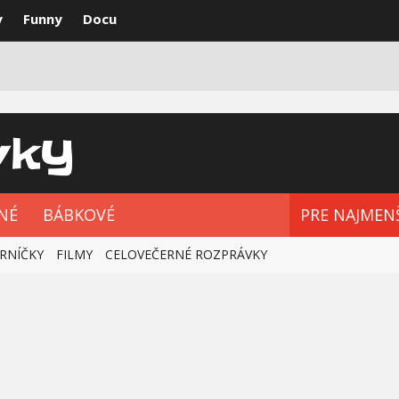
y
Funny
Docu
VKY
NAJLEPŠIE
ROZPRÁVKOVÉ SÉRIE
NÉ
BÁBKOVÉ
PRE NAJMEN
RNÍČKY
FILMY
CELOVEČERNÉ ROZPRÁVKY