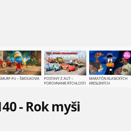
ŠMURF-FU – ŠMOLKOVIA
POSTAVY Z AUT –
MARATÓN KLASICKÝCH
POROVNANIE RÝCHLOSTI
KRESLENÝCH
ROZPRÁVOK -
140 - Rok myši
SUPERBOXER –
TOM A JERRY – VÝZVA S
CIRKUS - LARVA TUBA
ZACHRAŇUJE!
TRIKMI DO CIEĽA!