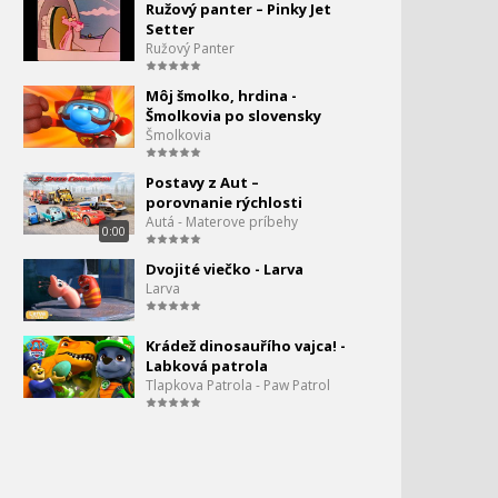
Ružový panter – Pinky Jet
Tom a Jerry - to najlepšie s
163.
Setter
Tuffym
Ružový Panter
19:15
Môj šmolko, hrdina -
Tom a Jerry - To najlepšie
164.
Šmolkovia po slovensky
od káčatka
Šmolkovia
25:59
Tom a Jerry - Katastrofa v
165.
Postavy z Aut –
kuchyni
porovnanie rýchlosti
5:08
Autá - Materove príbehy
0:00
Tom a Jerry - To najlepšie
166.
Dvojité viečko - Larva
od Butcha
Larva
26:36
Tom a Jerry - Milujeme
167.
Krádež dinosauřího vajca! -
jedlo
Labková patrola
18:28
Tlapkova Patrola - Paw Patrol
Tom a Jerry - najlepšie
168.
naháňačky
19:16
Tom a Jerry - Letný mix
169.