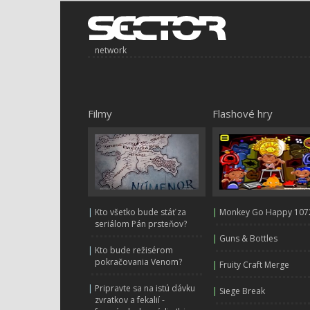
network
Filmy
Flashové hry
|
Kto všetko bude stáť za
|
Monkey Go Happy 107
seriálom Pán prsteňov?
|
Guns & Bottles
|
Kto bude režisérom
pokračovania Venom?
|
Fruity Craft Merge
|
Pripravte sa na istú dávku
|
Siege Break
zvratkov a fekalií -