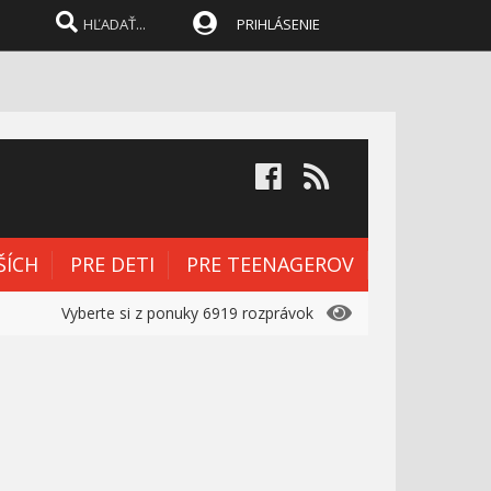
Tom a Jerry #130 - Tom na
124.
PRIHLÁSENIE
love
9:33
Tom a Jerry #131 - Niekto
125.
ma má rád
7:12
Tom a Jerry - Jerry-go-
126.
round
6:10
Tom a Jerry #133 - Príbeh
127.
ŠÍCH
PRE DETI
PRE TEENAGEROV
života
5:45
Vyberte si z ponuky 6919 rozprávok
Tom a Jerry #134 - Tomic
128.
Enery
6:23
Tom a Jerry #135 - Stavba
129.
4:57
Tom a Jerry #136 - Bratia
130.