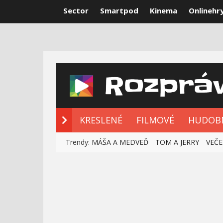
Sector
Smartpod
Kinema
Onlinehr
NOVÉ ROZPRÁ
KRESLENÉ
FILMOVÉ
HUDOB
Trendy:
MÁŠA A MEDVEĎ
TOM A JERRY
VEČE