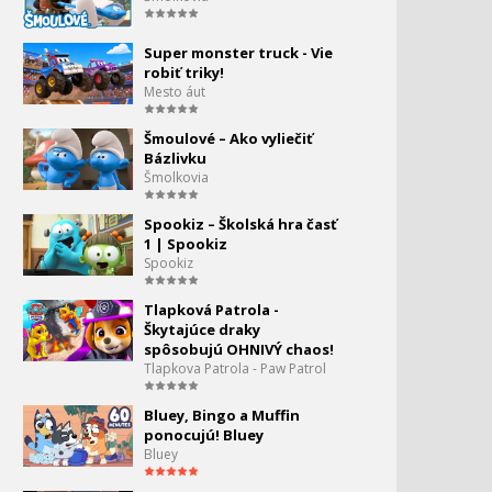
5:01
Super monster truck - Vie
Tom a Jerry #210 - Mačka
157.
robiť triky!
zo zámku
Mesto áut
7:10
Tom a Jerry #198 -
Šmoulové – Ako vyliečiť
158.
Mušketier
Bázlivku
6:24
Šmolkovia
Tom a Jerry - Mušketier
159.
Spookiz – Školská hra časť
1 | Spookiz
4:44
Spookiz
Tom a Jerry - Malý Butch
160.
Tlapková Patrola -
6:44
Škytajúce draky
spôsobujú OHNIVÝ chaos!
Tom a Jerry - najlepšie
161.
Tlapkova Patrola - Paw Patrol
scény
29:18
Bluey, Bingo a Muffin
ponocujú! Bluey
Tom a Jerry - najlepšie
162.
Bluey
hudobné scény
23:10