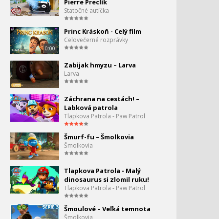
Pierre Preclík
Tom a Jerry #128 - Opera
Statočné autíčka
150.
6:41
Princ Kráskoň - Celý film
Celovečerné rozprávky
Tom a Jerry #142 - Duel
151.
0:00
6:01
Zabijak hmyzu – Larva
Larva
Tom a Jerry #170 - Mačka v
152.
lodi
5:14
Záchrana na cestách! –
Labková patrola
Tom a Jerry #166 - Mousing
153.
Tlapkova Patrola - Paw Patrol
6:15
Šmurf-fu – Šmolkovia
Tom a Jerry #175 - Tenis
Šmolkovia
154.
6:11
Tlapkova Patrola - Malý
Tom a Jerry #183 - Lev
dinosaurus si zlomil ruku!
155.
Tlapkova Patrola - Paw Patrol
6:32
Šmoulové – Veľká temnota
Tom a Jerry - Chytrá mačka
156.
Šmolkovia