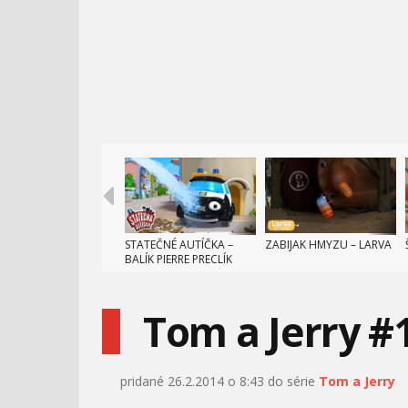
STATEČNÉ AUTÍČKA –
ZABIJAK HMYZU – LARVA
BALÍK PIERRE PRECLÍK
Tom a Jerry #
pridané 26.2.2014 o 8:43 do série
Tom a Jerry
ZUMOVA NAJLEPŠIA
ZÁBAVA NA ŠTVRTÝ JÚL!
ZÁCHRANA! - TLAPKOVÁ
| TOM A JERRY