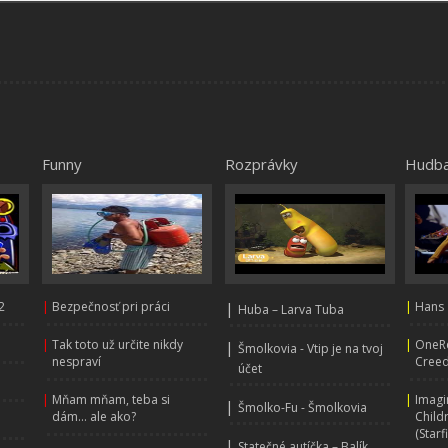
Funny
Rozprávky
Hudb
2
|
Bezpečnosť pri práci
|
|
Hans 
Huba – Larva Tuba
|
Tak toto už určite nikdy
|
OneRe
|
Šmolkovia - Vtip je na tvoj
nespraví
Creed
účet
|
Mňam mňam, teba si
|
Imagi
|
Šmolko-Fu - Šmolkovia
dám... ale ako?
Child
(Starf
|
Statečné autíčka – Balík