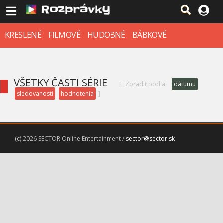
KRESLENÉ
FILMOVÉ
HUDOBNÉ
BÁBKOVÉ
VŠETKY ČASTI SÉRIE
[
Zoradiť podľa:
dátumu
sledovanosti
hodnotenia
]
(c) 2026 SECTOR Online Entertainment /
sector@sector.sk