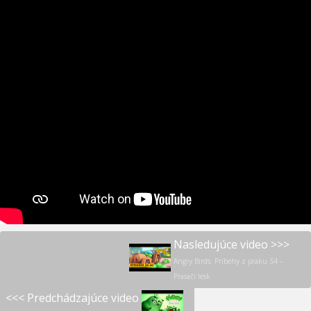
Nasledujúce video >>>
Angry Birds: Príbehy z praku S4 –
Prasačí lesk
<<< Predchádzajúce video