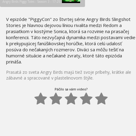
Angry Birds Piggy Tales - Season 3 - 17-25
V epizóde "PiggyCon" zo štvrtej série Angry Birds Slingshot
Stories je hlavnou dejovou líniou rivalita medzi Redom a
prasiatkom v kostýme Sonica, ktorá sa rozvinie na prasačej
konferencii. Táto nezvyčajná dynamika medzi postavami vedie
k prekypujúcej fanúšikovskej horúčke, ktorá celú udalosť
posúva do nečakaných rozmerov. Diváci sa môžu tešiť na
humorné situácie a nečakané zvraty, ktoré táto epizóda
prináša.
Prasatá zo sveta Angry Birds majú tiež svoje príbehy, krátke ale
zábavné a spracované v plastelinovom štýle.
Páčilo sa vám video?