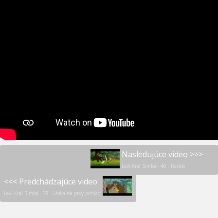
Nasledujúce video >>>
Leví Kráľ Simba - 40 - Rande
<<< Predchádzajúce video
Leví Kráľ Simba - 38 - Láska na prvý pohľad