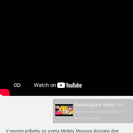
Nasledujúce video >>>
Dom plný zábavy Myšiaka Mickeyho -
Nové dobrodružstvo
V novom príbehu zo sveta Mickey Mousea dostanú dve