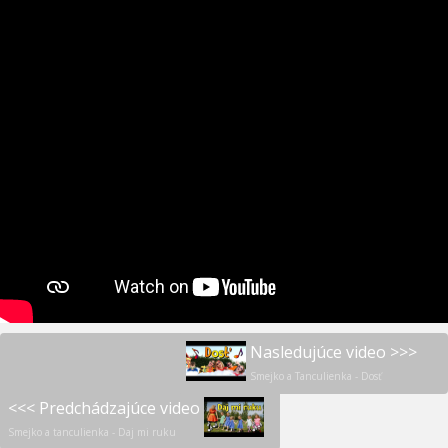
Nasledujúce video >>>
Smejko a Tanculienka - Dosť
<<< Predchádzajúce video
Smejko a tanculienka - Daj mi ruku