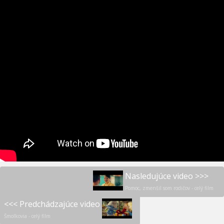
Nasledujúce video >>>
Pomoc, zmenšil som rodičov - celý film
<<< Predchádzajúce video
Šmolkovia - celý film