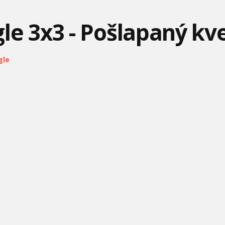
le 3x3 - Pošlapaný kv
gle
NO POČKAJ ZAJAC #13 -
NA VLÁSKU - ÚVODNÁ
ANGRY BIRDS TOONS #4
ŠPORT
PESNIČKA SK
- ĎALŠIE NARODENINY
MÁŠA A MEDVEĎ #24 -
MÁŠA A MEDVEĎ #25 -
ĽADOVÉ KRÁĽOVSTVO -
DOBRÚ CHUŤ
HÓKUS PÓKUS
POĎME STAVAŤ
SNEHULIAK
BARBIE - SPOMIENKY
MÁŠA A MEDVEĎ #29 -
MÁŠA A MEDVEĎ #30 -
NESTARNÚ
HIT SEZÓNY
ZÁZRAČNÝ RAST