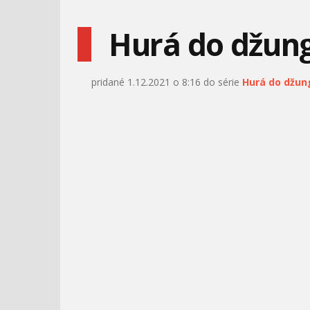
Hurá do džung
pridané 1.12.2021 o 8:16 do série
Hurá do džun
FÍHA TRALALA - LETÍ LETÍ
MÁŠA A MEDVEĎ #14 -
DÁVAJ SI POZOR!
AUTÁ - MATEROVE
MÁŠA A MEDVEĎ - 47 -
PRÍBEHY - KASKADÉR
VÍŤAZSTVO
NO POČKAJ ZAJAC #4 -
NO POČKAJ ZAJAC #20 -
ŠTADIÓN
NA ZÁHRADE