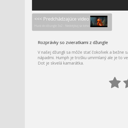
<<< Predchádzajúce video
Hurá do džungle 3x2 - Nedotýkaj sa toho
Rozprávky so zvieratkami z džungle
V našej džungli sa môže stať čokoľvek a bežne sa 
nápadmi. Humph je trošku umrmlaný ale je to veľmi
Dot je skvelá kamarátka.