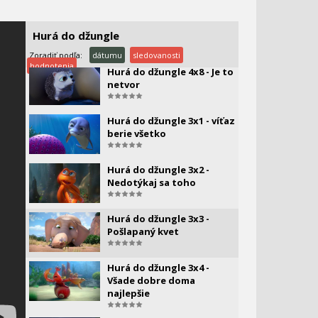
Hurá do džungle - 4x7 -
Hurá do džungle
vylepšovanie domu
Zoradiť podľa:
dátumu
sledovanosti
hodnotenia
Hurá do džungle 4x8 - Je to
netvor
Hurá do džungle 3x1 - víťaz
berie všetko
Hurá do džungle 3x2 -
Nedotýkaj sa toho
Hurá do džungle 3x3 -
Pošlapaný kvet
Hurá do džungle 3x4 -
Všade dobre doma
najlepšie