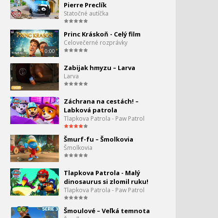
Pierre Preclík
Statočné autíčka
Hurá do džungle 3x12 -
Hlboko pod zemou
Princ Kráskoň - Celý film
Celovečerné rozprávky
0:00
Hurá do džungle 3x13 -
Malé bubliny
Zabijak hmyzu – Larva
Larva
Hurá do džungle 4x9 -
čkanie
Záchrana na cestách! –
Labková patrola
Tlapkova Patrola - Paw Patrol
Hurá do džungle 4x10 -
stráženie detí
Šmurf-fu – Šmolkovia
Šmolkovia
Hurá do džungle 4x11 -
nový domov
Tlapkova Patrola - Malý
dinosaurus si zlomil ruku!
Hurá do džungle 4x12 -
Tlapkova Patrola - Paw Patrol
stratený konár
Šmoulové – Veľká temnota