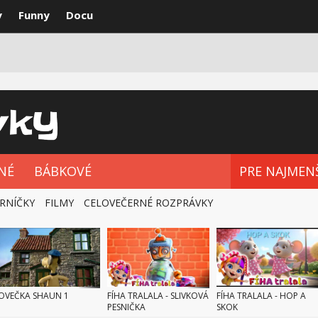
y
Funny
Docu
VKY
NAJLEPŠIE
ROZPRÁVKOVÉ SÉRIE
NÉ
BÁBKOVÉ
PRE NAJMEN
RNÍČKY
FILMY
CELOVEČERNÉ ROZPRÁVKY
OVEČKA SHAUN 1
FÍHA TRALALA - SLIVKOVÁ
FÍHA TRALALA - HOP A
PESNIČKA
SKOK