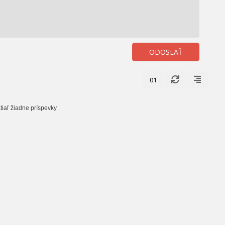
ODOSLAŤ
01
tiaľ žiadne príspevky