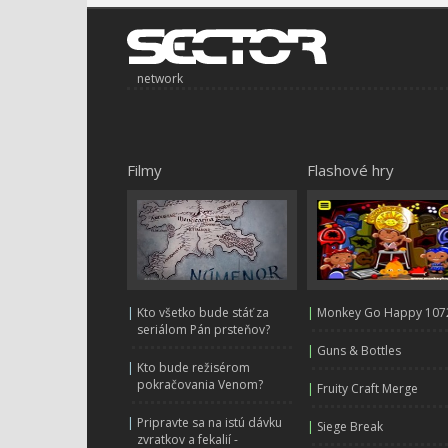
network
Filmy
Flashové hry
|
Kto všetko bude stáť za
|
Monkey Go Happy 107
seriálom Pán prsteňov?
|
Guns & Bottles
|
Kto bude režisérom
pokračovania Venom?
|
Fruity Craft Merge
|
Pripravte sa na istú dávku
|
Siege Break
zvratkov a fekalií -