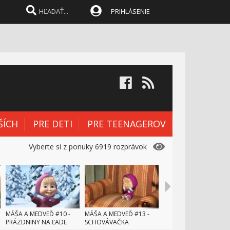
PRIHLÁSENIE
ŠÍCH
PRE DETI
PRE TEENAGEROV
Vyberte si z ponuky 6919 rozprávok
MÁŠA A MEDVEĎ #10 -
MÁŠA A MEDVEĎ #13 -
PRÁZDNINY NA ĽADE
SCHOVÁVAČKA