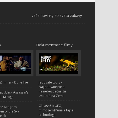
Hurá do džungle 6x1 -
Banánový zločin
vaše novinky zo sveta zábavy
Hurá do džungle 6x2 - Včelí
úl
Hurá do džungle 6x3 -
Reťazová reakcia
a
Dokumentárne filmy
Hurá do džungle 6x4 -
Neznámy objekt
Hurá do džungle 6x5 -
Hypnóza
Zimmer - Dune live
|
Jedovaté tvory -
Najjedovatejšie a
najnebezpečnejšie
public - Assassin's
Hurá do džungle 6x6 - Nič
zvieratá na Zemi
 - Mirage
nerobenie
|
Oblasť 51: UFO,
ne Dragons -
mimozemšťania a tajné
ren of the Sky
Hurá do džungle 6x7 -
technológie
ield)
Magický nápoj