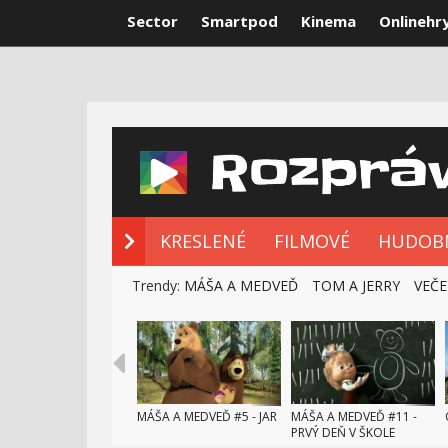
Sector
Smartpod
Kinema
Onlinehr
NOVÉ ROZPRÁ
KRESLENÉ
FILMOVÉ
HUDOB
Trendy:
MÁŠA A MEDVEĎ
TOM A JERRY
VEČE
MÁŠA A MEDVEĎ #5 - JAR
MÁŠA A MEDVEĎ #11 -
PRVÝ DEŇ V ŠKOLE