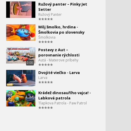
Ružový panter – Pinky Jet
Setter
Hurá do džungle 5x8 - Čas
Ružový Panter
na upratovanie
Môj šmolko, hrdina -
Šmolkovia po slovensky
Hurá do džungle 5x9 -
Šmolkovia
Opičiť sa
Postavy z Aut –
Hurá do džungle 5x10 -
porovnanie rýchlosti
35.
Orechy
Autá - Materove príbehy
0:00
0:00
Dvojité viečko - Larva
Hurá do džungle 5x11 - Čo
36.
Larva
je moje je aj tvoje
0:00
Krádež dinosauřího vajca! -
Hurá do džungle 5x12 -
37.
Labková patrola
Žabie tajomstvo
Tlapkova Patrola - Paw Patrol
0:00
Hurá do džungle 5x13 -
Sloní chobot