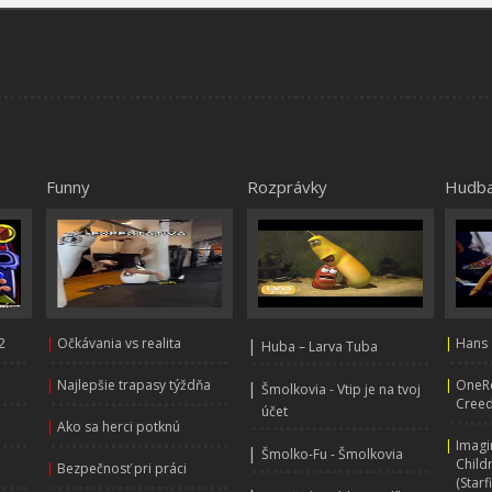
Funny
Rozprávky
Hudb
2
|
Očkávania vs realita
|
|
Hans 
Huba – Larva Tuba
|
Najlepšie trapasy týždňa
|
OneRe
|
Šmolkovia - Vtip je na tvoj
Creed
účet
|
Ako sa herci potknú
|
Imagi
|
Šmolko-Fu - Šmolkovia
Child
|
Bezpečnosť pri práci
(Starf