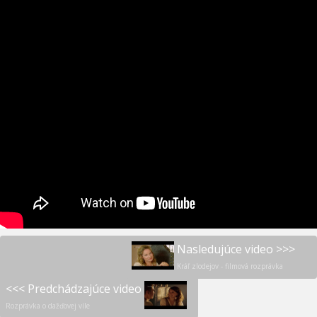
Nasledujúce video >>>
Kráľ zlodejov - filmová rozprávka
<<< Predchádzajúce video
Rozprávka o dažďovej víle