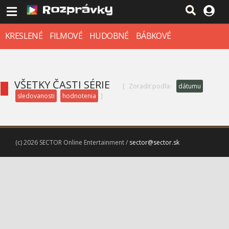
KRESLENÉ
FILMOVÉ
HUDOBNÉ
BÁBKOVÉ
VŠETKY ČASTI SÉRIE
[
Zoradiť podľa:
dátumu
sledovanosti
hodnotenia
]
(c) 2026 SECTOR Online Entertainment /
sector@sector.sk