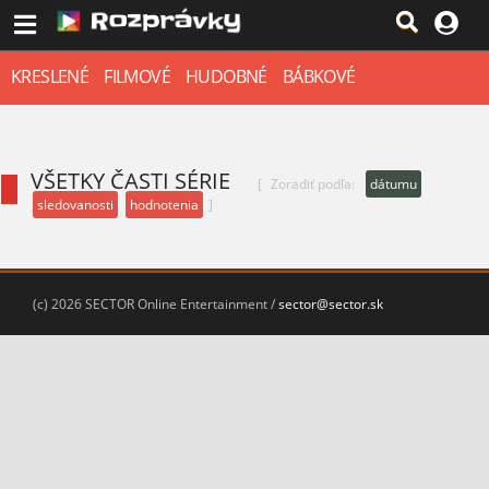
KRESLENÉ
FILMOVÉ
HUDOBNÉ
BÁBKOVÉ
VŠETKY ČASTI SÉRIE
[
Zoradiť podľa:
dátumu
sledovanosti
hodnotenia
]
(c) 2026 SECTOR Online Entertainment /
sector@sector.sk