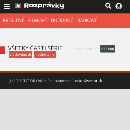
KRESLENÉ
FILMOVÉ
HUDOBNÉ
BÁBKOVÉ
VŠETKY ČASTI SÉRIE
[
Zoradiť podľa:
dátumu
sledovanosti
hodnotenia
]
(c) 2026 SECTOR Online Entertainment /
sector@sector.sk