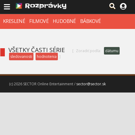
KRESLENÉ
FILMOVÉ
HUDOBNÉ
BÁBKOVÉ
VŠETKY ČASTI SÉRIE
[
Zoradiť podľa:
dátumu
sledovanosti
hodnotenia
]
(c) 2026 SECTOR Online Entertainment /
sector@sector.sk