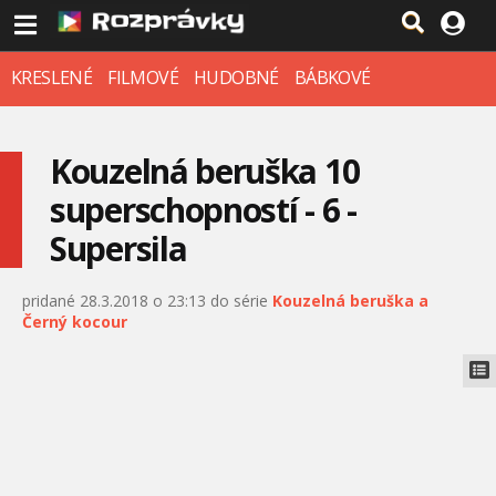
KRESLENÉ
FILMOVÉ
HUDOBNÉ
BÁBKOVÉ
Kouzelná beruška 10
superschopností - 6 -
Supersila
pridané 28.3.2018 o 23:13 do série
Kouzelná beruška a
Černý kocour