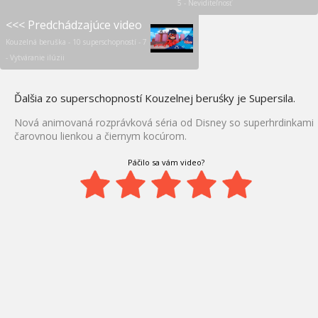
5 - Neviditeľnosť
<<< Predchádzajúce video
Kouzelná beruška - 10 superschopností - 7
- Vytváranie ilúzii
Ďalšia zo superschopností Kouzelnej beruśky je Supersila.
Nová animovaná rozprávková séria od Disney so superhrdinkami
čarovnou lienkou a čiernym kocúrom.
Páčilo sa vám video?