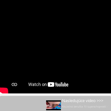
Nasledujúce video >>>
Kouzelná beruška 10 superschopností -